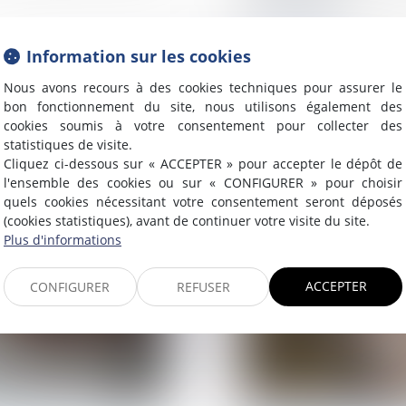
Lire la suite
Information sur les cookies
Nous avons recours à des cookies techniques pour assurer le
bon fonctionnement du site, nous utilisons également des
cookies soumis à votre consentement pour collecter des
statistiques de visite.
Cliquez ci-dessous sur « ACCEPTER » pour accepter le dépôt de
l'ensemble des cookies ou sur « CONFIGURER » pour choisir
quels cookies nécessitant votre consentement seront déposés
(cookies statistiques), avant de continuer votre visite du site.
Plus d'informations
ACCEPTER
CONFIGURER
REFUSER