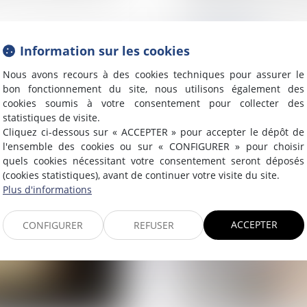
Lire la suite
Information sur les cookies
Nous avons recours à des cookies techniques pour assurer le
bon fonctionnement du site, nous utilisons également des
cookies soumis à votre consentement pour collecter des
statistiques de visite.
Cliquez ci-dessous sur « ACCEPTER » pour accepter le dépôt de
l'ensemble des cookies ou sur « CONFIGURER » pour choisir
quels cookies nécessitant votre consentement seront déposés
(cookies statistiques), avant de continuer votre visite du site.
Plus d'informations
ACCEPTER
CONFIGURER
REFUSER