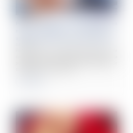
Point de départ de la prescription en
matière d’indemnité de congés payés :
application du droit de l’Union européenne
04/10/2023
Par un arrêt du 13 septembre 2023, la Cour de
cassation s’est intéressée au point de départ de la
prescription face à une demande d’indemnité de
congés payés. La Haute juridicti...
Lire la suite