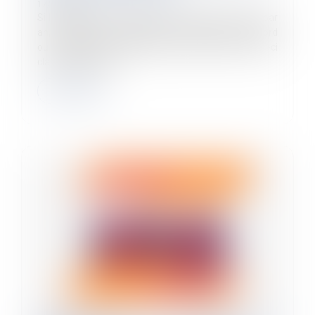
17/01/2024
Si l'employeur peut désormais attribuer deux PPV par
an, il doit, pour chaque prime, conclure un accord
ou formaliser sa décision, précise le BOSS. Celui-ci
clarifie aussi l'app...
Lire la suite