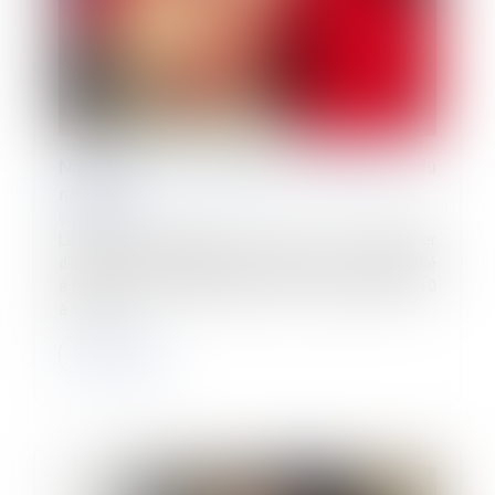
Naissance ou adoption d’un enfant : du
nouveau !
06/09/2023
La durée d’affiliation requise pour bénéficier
d’indemnités journalières dans le cadre d’un congé lié
à l’arrivée d’un enfant dans le foyer est réduite de 10
à 6 mois...
Lire la suite