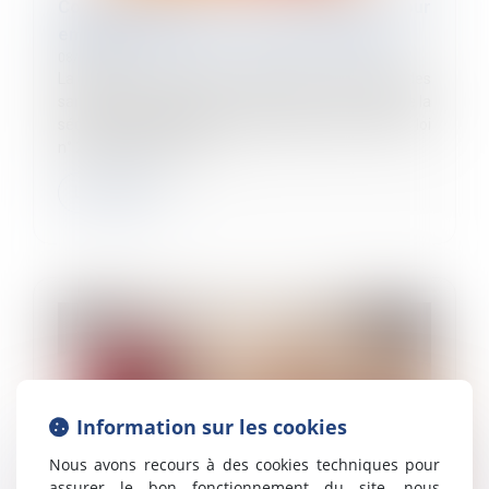
Constitutionnalité des sanctions pour
emploi de salarié en situation irrégulière
08/12/2023
La Cour de cassation a déjà jugé, à propos des
sanctions prévues par l’article L. 133-4-5 du Code de la
sécurité sociale, dans sa rédaction issue de la loi
n° 2012-1404 du 17 dé...
Lire la suite
Information sur les cookies
Nous avons recours à des cookies techniques pour
assurer le bon fonctionnement du site, nous