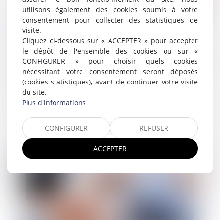
utilisons également des cookies soumis à votre
consentement pour collecter des statistiques de
Le plafond de la sécurité sociale est porté à
visite.
3 864 € par mois en 2024
Cliquez ci-dessous sur « ACCEPTER » pour accepter
08/11/2023
le dépôt de l'ensemble des cookies ou sur «
Pour 2024, les valeurs mensuelle et journalière du
CONFIGURER » pour choisir quels cookies
plafond de la sécurité sociale sont respectivement
nécessitant votre consentement seront déposés
fixées à 3 864 € et 213 €...
(cookies statistiques), avant de continuer votre visite
du site.
Lire la suite
Plus d'informations
CONFIGURER
REFUSER
ACCEPTER