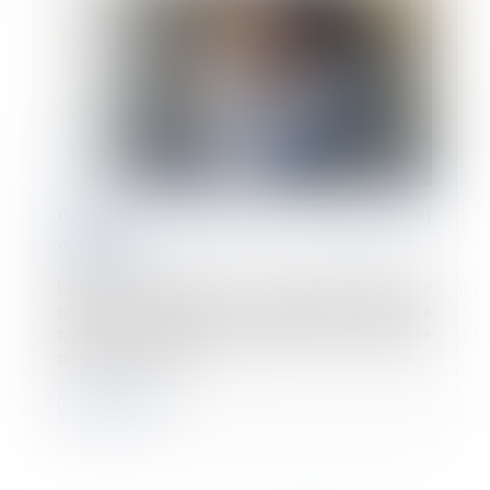
Congés de maternité, de paternité et
d'adoption
30/08/2023
La durée d'affiliation à la sécurité sociale pour
bénéficier des indemnités journalières de l'assurance
maternité dans le cadre des congés de maternité, de
paternité et d'accuei...
Lire la suite