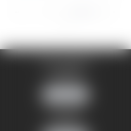
...
<<
<
7
8
9
10
11
12
13
>
>>
CABINET ANNEMASSE
7 Avenue Pasteur
74100 ANNEMASSE
Tél :
06 24 51 45 72
NOUS LOCALISER
CABINET ANNECY
29 rue Sommeiller
74000 ANNECY
Tél :
06 24 51 45 72