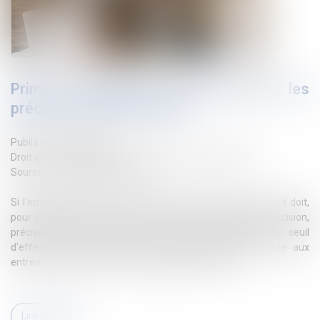
Prime de partage de la valeur 2024 : les
précisions utiles du BOSS
Publié le :
17/01/2024
Droit du travail - Salariés
/
Droit de la protection sociale
Source :
open.lefebvre-dalloz.fr
Si l'employeur peut désormais attribuer deux PPV par an, il doit,
pour chaque prime, conclure un accord ou formaliser sa décision,
précise le BOSS. Celui-ci clarifie aussi l'appréciation du seuil
d'effectif pour bénéficier de l'exonération fiscale ouverte aux
entreprises de moins de 50 salariés jusqu'en 2026...
Lire la suite