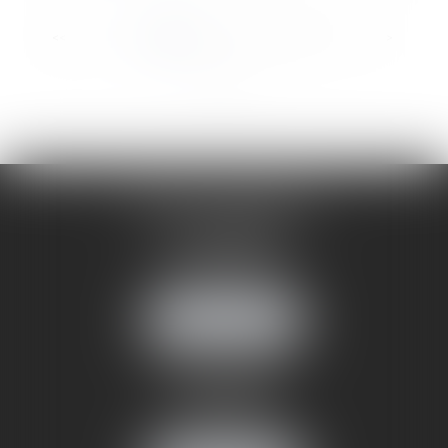
...
<<
<
1
2
3
4
5
6
7
>
>>
CABINET ANNEMASSE
7 Avenue Pasteur
74100 ANNEMASSE
Tél :
06 24 51 45 72
NOUS LOCALISER
CABINET ANNECY
29 rue Sommeiller
74000 ANNECY
Tél :
06 24 51 45 72