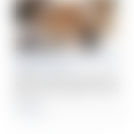
Index d'égalité professionnelle à publier
avant le 1er mars 2023
23/02/2023
D’ici le 1er mars 2023, toutes les entreprises de 50
salariés et plus devront avoir calculé et publié leur
Index de l’égalité professionnelle sur leur site
internet...
Lire la suite