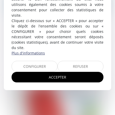
utilisons également des cookies soumis à votre
consentement pour collecter des statistiques de
visite.
Publiez l'index de l'égalité professionnelle
Cliquez ci-dessous sur « ACCEPTER » pour accepter
avant le 1er mars
le dépôt de l'ensemble des cookies ou sur «
CONFIGURER » pour choisir quels cookies
07/02/2024
L'index de l'égalité professionnelle entre les femmes
nécessitant votre consentement seront déposés
et les hommes comprend un ensemble d'information
(cookies statistiques), avant de continuer votre visite
à transmettre au ministère du travail...
du site.
Plus d'informations
Lire la suite
CONFIGURER
REFUSER
ACCEPTER