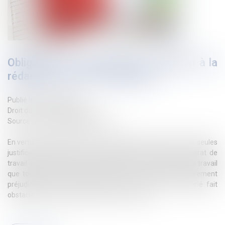
Obligation de reclassement : attention à la
rédaction de l’avis d’inaptitude !
Publié le :
05/10/2023
Droit du travail - Employeurs
Source :
www.lemag-juridique.com
En vertu de l’article L. 1226-2-1 du Code du travail, l'une des seules
justifications permettant à l’employeur de rompre le contrat de
travail est la mention expresse dans l'avis du médecin du travail
que tout maintien du salarié dans un emploi serait gravement
préjudiciable à sa santé ou que l'état de santé du salarié fait
obstacle à tout reclassement dans un emploi...