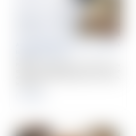
Avis des délégués du personnel, préalable à
la décision de licencier
02/03/2023
Plus qu’une institution garante de l’unification et du
contrôle de l’interprétation des lois, la Cour de
cassation uniformise l’interprétation des textes. Ainsi,
le 8 février 20...
Lire la suite