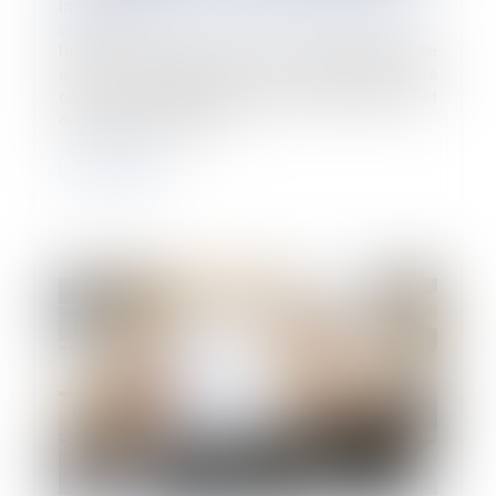
intérêt collectif et individuel des salariés
05/02/2025
Dans un arrêt récent, la Cour de cassation rappelle
que si un syndicat peut agir en justice pour faire
constater une irrégularité commise par l’employeur et
demander des mesures...
Lire la suite