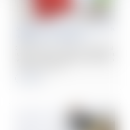
Obligation de reclassement : attention à la
rédaction de l’avis d’inaptitude !
05/10/2023
En vertu de l’article L. 1226-2-1 du Code du travail,
l'une des seules justifications permettant à
l’employeur de rompre le contrat de travail est la
mention expresse dans l'avi...
Lire la suite