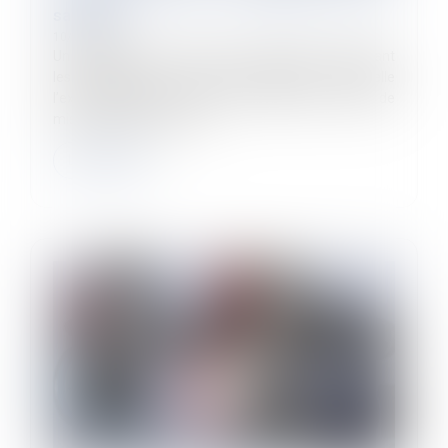
salariés ?
10/08/2023
Un CSE décide de recourir à une expertise concernant
les comptes de la société employeur à laquelle
l’expert désigné notifie à la société une lettre de
mission portant sur les m...
Lire la suite