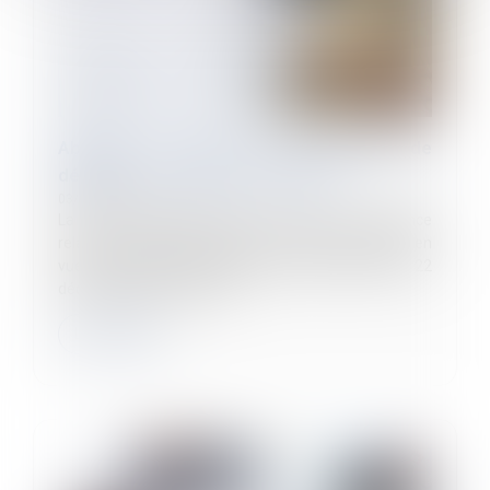
Abandon de poste et présomption de
démission : publication du décret
03/05/2023
La loi n°2022-1598, portant mesures d’urgence
relatives au fonctionnement du marché du travail en
vue du plein-emploi, publiée au journal officiel du 22
décembre 2022, a instaur...
Lire la suite