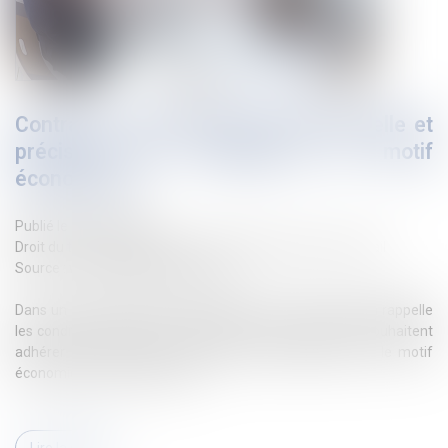
Contrat de sécurisation professionnelle et
précision par l’employeur du motif
économique
Publié le :
25/04/2023
Droit du travail - Employeurs
/
Relation collectives au travail
Source :
www.lemag-juridique.com
Dans un arrêt rendu le 5 avril 2023, la Cour de cassation rappelle
les conditions relatives à l’information des salariés qui souhaitent
adhérer au contrat de sécurisation professionnelle, sur le motif
économique du licenciement...
Lire la suite