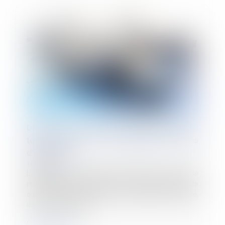
Dispense de recherche de reclassement :
tout dépend de la rédaction de l’avis
d’inaptitude
16/03/2023
L’employeur n’est dispensé de chercher un emploi de
reclassement au bénéfice du salarié déclaré inapte
que si le médecin du travail a expressément indiqué,
dans son avis d’inapt...