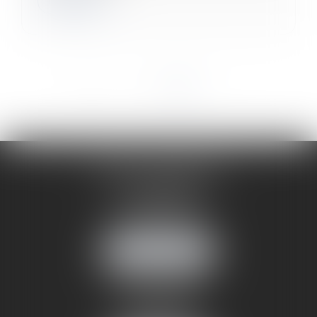
Lire la suite
<<
<
1
2
3
>
>>
CABINET ANNEMASSE
7 Avenue Pasteur
74100 ANNEMASSE
Tél :
06 24 51 45 72
NOUS LOCALISER
CABINET ANNECY
29 rue Sommeiller
74000 ANNECY