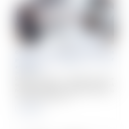
Contrat de sécurisation professionnelle et
précision par l’employeur du motif
économique
25/04/2023
Dans un arrêt rendu le 5 avril 2023, la Cour de
cassation rappelle les conditions relatives à
l’information des salariés qui souhaitent adhérer au
contrat de sécurisation profes...
Lire la suite