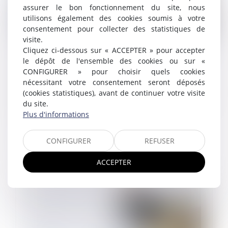
assurer le bon fonctionnement du site, nous
utilisons également des cookies soumis à votre
consentement pour collecter des statistiques de
visite.
Cliquez ci-dessous sur « ACCEPTER » pour accepter
Les employeurs peuvent temporairement
le dépôt de l'ensemble des cookies ou sur «
couper l’eau chaude
CONFIGURER » pour choisir quels cookies
18/05/2023
nécessitant votre consentement seront déposés
Dans un souci de sobriété énergétique, les
(cookies statistiques), avant de continuer votre visite
employeurs peuvent, jusqu’au 30 juin 2024, supprimer
du site.
l’eau chaude sanitaire des lavabos...
Plus d'informations
Lire la suite
CONFIGURER
REFUSER
ACCEPTER