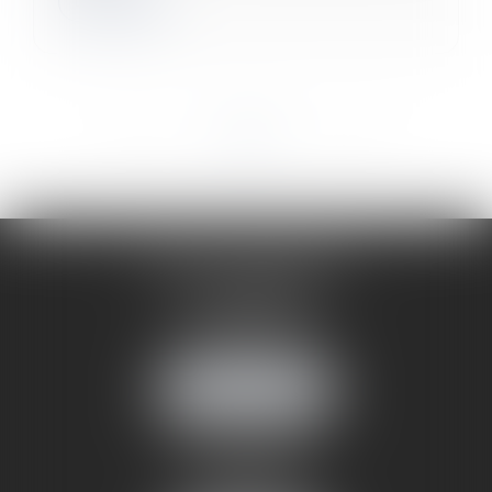
Lire la suite
<<
<
1
2
3
>
>>
CABINET ANNEMASSE
7 Avenue Pasteur
74100 ANNEMASSE
Tél :
06 24 51 45 72
NOUS LOCALISER
CABINET ANNECY
29 rue Sommeiller
74000 ANNECY