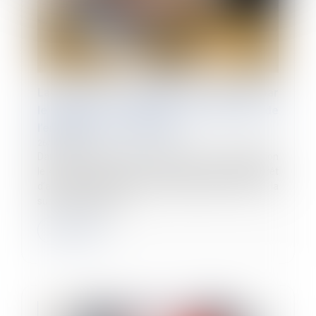
Lanceur d’alerte : pas de saisine du CPH par
le salarié en l’absence de carence de
l’employeur ou de solution
26/10/2023
Dans une affaire portée devant la Cour de cassation
le 4 octobre dernier, une entreprise contestait l’arrêt
d’appel qui avait estimé que l’enquête menée à la
suite du signalemen...
Lire la suite