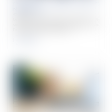
conformes aux exigences légales et
réglementaires ?
07/03/2024
Le Code du Travail vous impose de tenir à jour et de
conserver plusieurs registres obligatoires dans
l’entreprise, sous peine de sanctions....
Lire la suite