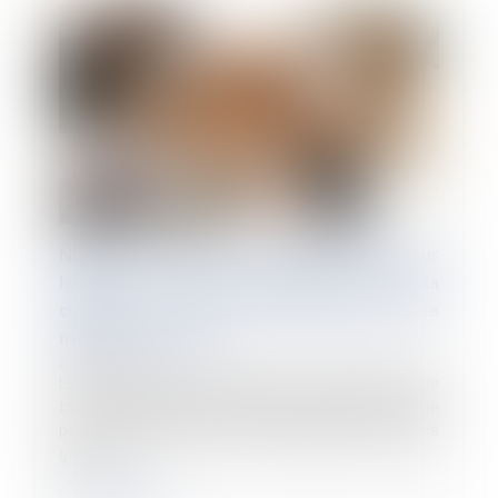
Nullité de la convention de forfait jour pour
laquelle le suivi de l’amplitude et de la
charge de travail n’est pas assuré de
manière effective
29/08/2023
La Cour de cassation a rappelé le 5 juillet dernier que
toute convention de forfait en jours doit être prévue
par un accord collectif dont les stipulations assurent la
garantie...