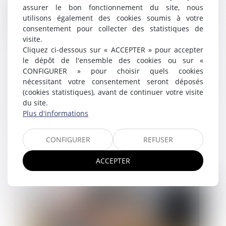
assurer le bon fonctionnement du site, nous
utilisons également des cookies soumis à votre
consentement pour collecter des statistiques de
visite.
Opposabilité de l’accord collectif et qualité
Cliquez ci-dessous sur « ACCEPTER » pour accepter
des signataires
le dépôt de l'ensemble des cookies ou sur «
13/02/2024
CONFIGURER » pour choisir quels cookies
Un salarié licencié pour cause réelle et sérieuse saisit
nécessitant votre consentement seront déposés
la juridiction prud’homale pour solliciter la
(cookies statistiques), avant de continuer votre visite
requalification de son contrat de travail à temps
du site.
partiel en contrat à tem...
Plus d'informations
Lire la suite
CONFIGURER
REFUSER
ACCEPTER