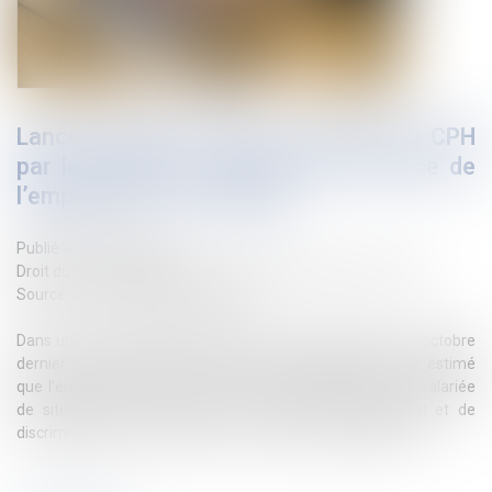
Lanceur d’alerte : pas de saisine du CPH
par le salarié en l’absence de carence de
l’employeur ou de solution
Publié le :
26/10/2023
Droit du travail - Employeurs
/
Relation collectives au travail
Source :
www.lemag-juridique.com
Dans une affaire portée devant la Cour de cassation le 4 octobre
dernier, une entreprise contestait l’arrêt d’appel qui avait estimé
que l’enquête menée à la suite du signalement pas une salariée
de situations de souffrance au travail, de harcèlement et de
discrimination, n’était pas conforme aux exigences légales...