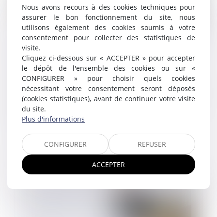
Nous avons recours à des cookies techniques pour
assurer le bon fonctionnement du site, nous
utilisons également des cookies soumis à votre
consentement pour collecter des statistiques de
La directive sur les travailleurs des
visite.
plateformes numériques définitivement
Cliquez ci-dessous sur « ACCEPTER » pour accepter
adoptée par l'Union européenne
le dépôt de l'ensemble des cookies ou sur «
21/10/2024
CONFIGURER » pour choisir quels cookies
Lundi 14 octobre, le Conseil de l'UE a donné son feu
nécessitant votre consentement seront déposés
vert à un texte qui apportera une protection accrue à
(cookies statistiques), avant de continuer votre visite
plus de 28 millions de personnes travaillant pour des
du site.
plateformes numé...
Plus d'informations
Lire la suite
CONFIGURER
REFUSER
ACCEPTER