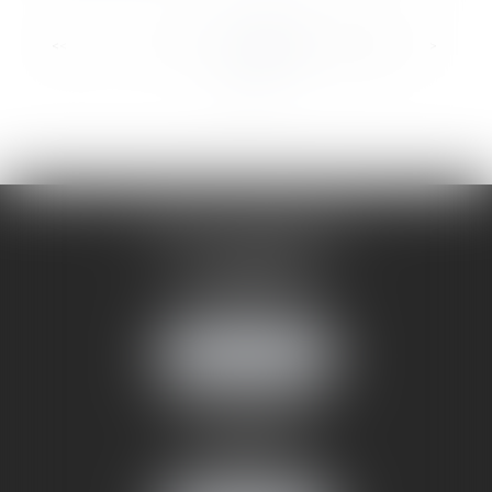
...
...
<<
<
7
8
9
10
11
12
13
>
>>
CABINET ANNEMASSE
7 Avenue Pasteur
74100 ANNEMASSE
Tél :
06 24 51 45 72
NOUS LOCALISER
CABINET ANNECY
29 rue Sommeiller
74000 ANNECY
Tél :
06 24 51 45 72