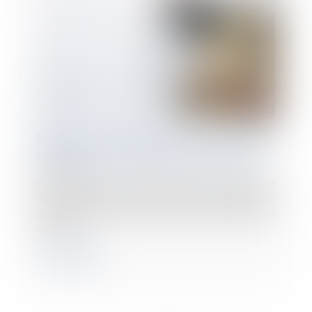
Nullité de la rupture du contrat de travail :
réintégration, indemnisation ou les deux ?
22/05/2024
Si la rupture du contrat de travail d’un salarié est
déclarée nulle, ce dernier peut alors, soit se prévaloir
de la poursuite de son contrat de travail et solliciter sa
réintégr...
Lire la suite