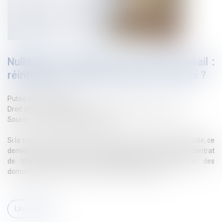
Nullité de la rupture du contrat de travail :
réintégration, indemnisation ou les deux ?
Publié le :
22/05/2024
Droit du travail - Salariés
/
Relation individuelles au travail
Source :
www.lemag-juridique.com
Si la rupture du contrat de travail d’un salarié est déclarée nulle, ce
dernier peut alors, soit se prévaloir de la poursuite de son contrat
de travail et solliciter sa réintégration, soit demander des
dommages-intérêts en réparation du préjudice subi...
Lire la suite