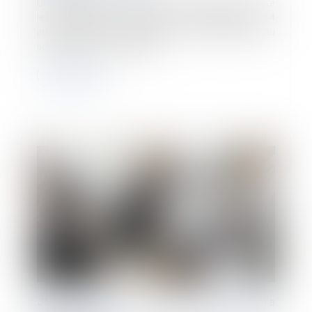
Un arrêté du 3 juin 2024, JO du 16, propose en annexe
les 5 modèles de documents en référence aux 14
informations que l’employeur doit transmettre au
salarié, lors de son embauc...
Lire la suite
JO : le recours à l’activité partielle sera