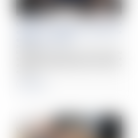
L’obligation de l’employeur de reclassement
subsiste en présence d’un plan de
sauvegarde de l’emploi
04/06/2024
En application de l’ancien article L 1233-4 du Code du
travail, il appartient à l’employeur, même en présence
d’un plan de sauvegarde de l’emploi, de rechercher s’il
existe des...
Lire la suite