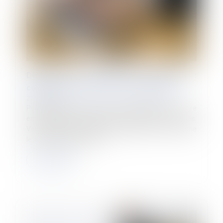
Demande de rupture conventionnelle :
comment rédiger votre lettre ou mail ?
27/05/2024
Pour proposer une rupture conventionnelle à votre
employeur, sachez qu'aucun formalisme n'est requis.
Vous n'êtes pas obligé de procéder à l'envoi d'une
lettre de rupture conven...
Lire la suite