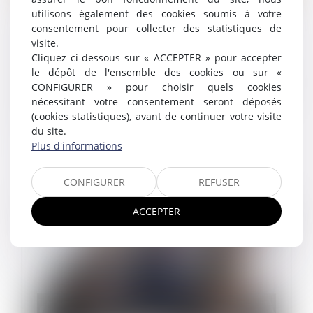
utilisons également des cookies soumis à votre
Transfert de contrat de travail et bénéfice
consentement pour collecter des statistiques de
des primes
visite.
11/06/2024
Cliquez ci-dessous sur « ACCEPTER » pour accepter
À raison de la protection du salarié dont le transfert
le dépôt de l'ensemble des cookies ou sur «
du contrat est envisagé, l’employeur demande une
CONFIGURER » pour choisir quels cookies
autorisation à l’inspecteur du travail qui la lui accorde.
nécessitant votre consentement seront déposés
Presque deux a...
(cookies statistiques), avant de continuer votre visite
du site.
Lire la suite
Plus d'informations
CONFIGURER
REFUSER
ACCEPTER