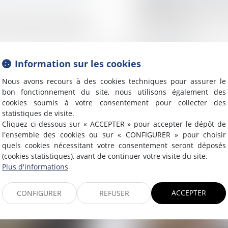
La proposition de loi visa
capillaire a été adoptée en
contrat de travail est soumis
nationale. Elle doi...
n les formes que les parties
Lire la suite
Information sur les cookies
Nous avons recours à des cookies techniques pour assurer le
bon fonctionnement du site, nous utilisons également des
cookies soumis à votre consentement pour collecter des
statistiques de visite.
Cliquez ci-dessous sur « ACCEPTER » pour accepter le dépôt de
l'ensemble des cookies ou sur « CONFIGURER » pour choisir
quels cookies nécessitant votre consentement seront déposés
(cookies statistiques), avant de continuer votre visite du site.
Plus d'informations
ACCEPTER
CONFIGURER
REFUSER