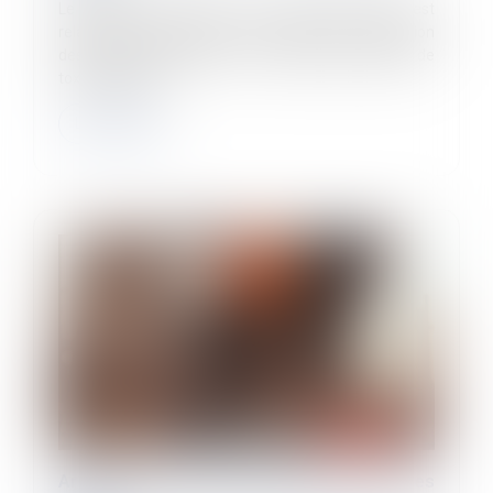
Le décret n° 2024-1131 du 4 décembre 2024 est
relatif aux informations nécessaires à la prévention
des risques chimiques et au système national de
toxicovigilance...
Lire la suite
Arrêts de travail : quelles solutions pour les