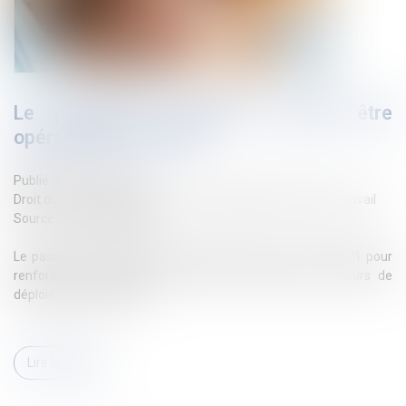
Le passeport prévention devrait être
opérationnel en 2025
Publié le :
03/12/2024
Droit du travail - Employeurs
/
Responsabilité accident du travail
Source :
www.legisocial.fr
Le passeport de prévention, créé par la loi du 2 août 2021 pour
renforcer la prévention en santé au travail, est en cours de
déploiement progressif...
Lire la suite