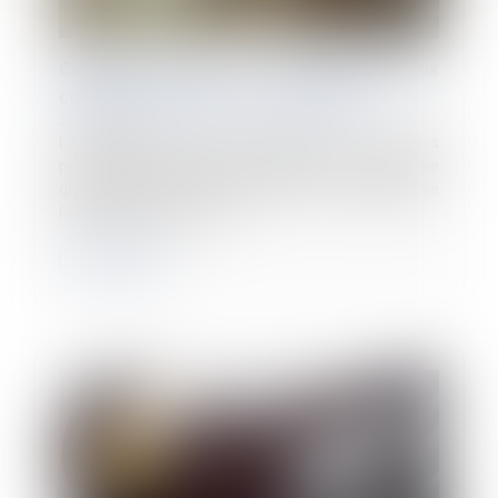
Comment inscrire les risques liés aux
conduites addictives dans le DUERP ?
26/11/2024
Le document unique d'évaluation des risques
professionnels (DUERP) s'insère dans une démarche
globale portant sur la prévention et la limitation de
l'exposition aux risques. L...
Lire la suite