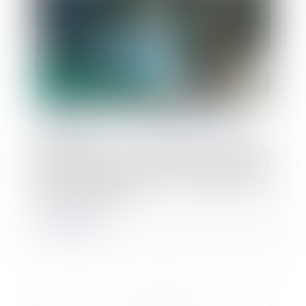
Travail de nuit : prévention des risques
12/11/2024
Le travail de nuit est un enjeu important en matière de
gestion sociale et des ressources humaines. Il
concerne aujourd'hui près de 11 % des personnes en
emploi en France. Bien...
Lire la suite