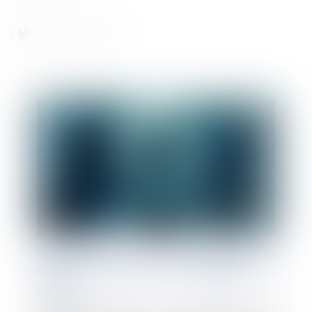
Prévention des risques chimiques et
système national de toxicovigilance en
France
17/12/2024