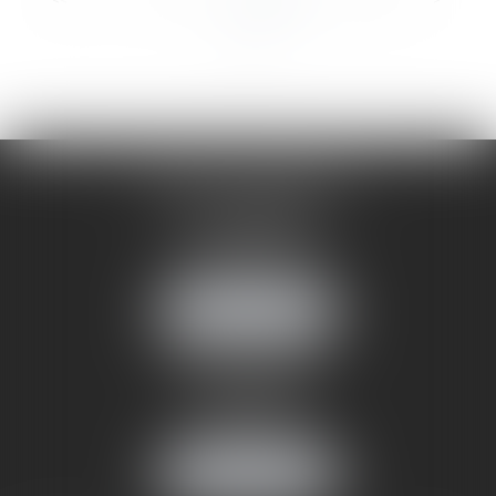
...
...
<<
<
2
3
4
5
6
7
8
>
>>
CABINET ANNEMASSE
7 Avenue Pasteur
74100 ANNEMASSE
Tél :
06 24 51 45 72
NOUS LOCALISER
CABINET ANNECY
29 rue Sommeiller
74000 ANNECY
Tél :
06 24 51 45 72
NOUS LOCALISER