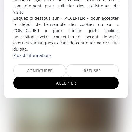
consentement pour collecter des statistiques de
Le passeport prévention devrait être
visite.
opérationnel en 2025
Cliquez ci-dessous sur « ACCEPTER » pour accepter
le dépôt de l'ensemble des cookies ou sur «
03/12/2024
Le passeport de prévention, créé par la loi du 2 août
CONFIGURER » pour choisir quels cookies
2021 pour renforcer la prévention en santé au travail,
nécessitant votre consentement seront déposés
est en cours de déploiement progressif...
(cookies statistiques), avant de continuer votre visite
du site.
Lire la suite
Plus d'informations
CONFIGURER
REFUSER
ACCEPTER