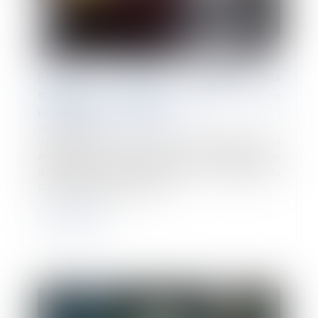
Préjudice d'anxiété lié à l'amiante : la
transaction passée exclut toute
indemnisation postérieure
19/11/2024
Une transaction conclue entre un salarié et son
employeur vise à régler de manière définitive les
différends relatifs à l'exécution ou la rupture du
contrat de travail. Cependan...
Lire la suite