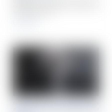
Le grand froid est un épisode de temps froid
caractérisé par sa persistance, son intensité et qui
dure au moins deux jours...
Lire la suite
Comment gérer en paie le bulletin de paie
d’un salarié victime d’un accident du travail