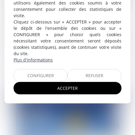
utilisons également des cookies soumis à votre
consentement pour collecter des statistiques de
Indemnité de préavis et licenciement pour
visite.
inaptitude consécutif à un arrêt de travail
Cliquez ci-dessous sur « ACCEPTER » pour accepter
22/10/2024
le dépôt de l'ensemble des cookies ou sur «
Une salariée, licenciée par La Poste pour inaptitude
CONFIGURER » pour choisir quels cookies
non consécutive à une maladie professionnelle ou à
nécessitant votre consentement seront déposés
un accident du travail, saisit la juridiction prud’homale
(cookies statistiques), avant de continuer votre visite
d’une demande e...
du site.
Plus d'informations
Lire la suite
CONFIGURER
REFUSER
ACCEPTER