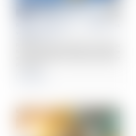
Risques professionnels : anticipez les
vagues de froid !
15/10/2024
Pour limiter les risques d’accidents au travail liés au
froid, les employeurs doivent mettre en place une
série de précautions afin de protéger les salariés les
plus exposés...
Lire la suite