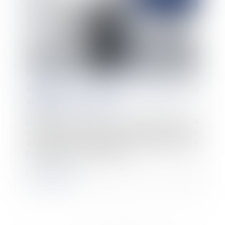
Réparation du préjudice d’exposition et
attestation d’exposition
17/09/2024
La Cour de cassation est venue apporter le 4
septembre dernier de nouvelles précisions en matière
de réparation du préjudice du salarié exposé à
l’amiante ou à toute autre subst...
Lire la suite