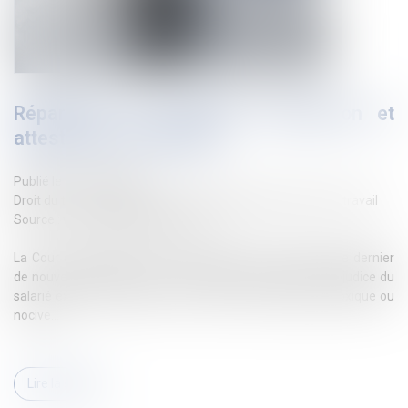
Réparation du préjudice d’exposition et
attestation d’exposition
Publié le :
17/09/2024
Droit du travail - Employeurs
/
Responsabilité accident du travail
Source :
www.lemag-juridique.com
La Cour de cassation est venue apporter le 4 septembre dernier
de nouvelles précisions en matière de réparation du préjudice du
salarié exposé à l’amiante ou à toute autre substance toxique ou
nocive...
Lire la suite