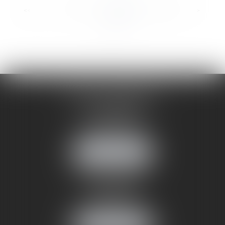
...
...
<<
<
3
4
5
6
7
8
9
>
>>
CABINET ANNEMASSE
7 Avenue Pasteur
74100 ANNEMASSE
Tél :
06 24 51 45 72
NOUS LOCALISER
CABINET ANNECY
29 rue Sommeiller
74000 ANNECY
Tél :
06 24 51 45 72
NOUS LOCALISER