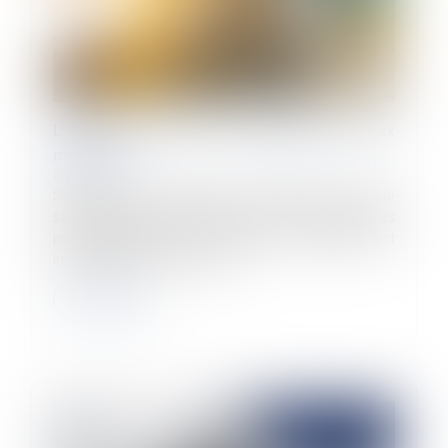
L'INRS alerte sur les risques liés aux
machines
07/10/2024
Selon une étude réalisée par l'INRS à partir de
statistiques des accidents du travail et des maladies
professionnelles de la Cnam, les machines sont
impliquées dans 10% des acci...
Lire la suite