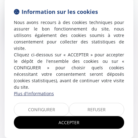
Information sur les cookies
Nous avons recours à des cookies techniques pour
assurer le bon fonctionnement du site, nous
utilisons également des cookies soumis à votre
consentement pour collecter des statistiques de
visite.
Signalements de harcèlement sexuel : le
Cliquez ci-dessous sur « ACCEPTER » pour accepter
Défenseur des droits publie ses
le dépôt de l'ensemble des cookies ou sur «
CONFIGURER » pour choisir quels cookies
recommandations
nécessitant votre consentement seront déposés
13/02/2025
(cookies statistiques), avant de continuer votre visite
La Défenseure des droits a publié jeudi 6 février une
du site.
décision-cadre sur le recueil des signalements et
Plus d'informations
l’enquête interne en cas de discrimination, ce qui
inclut le harcèlement...
CONFIGURER
REFUSER
Lire la suite
ACCEPTER