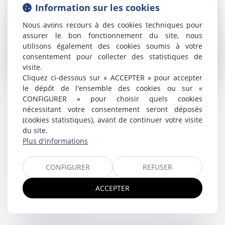
Information sur les cookies
Nous avons recours à des cookies techniques pour
assurer le bon fonctionnement du site, nous
utilisons également des cookies soumis à votre
consentement pour collecter des statistiques de
visite.
Cliquez ci-dessous sur « ACCEPTER » pour accepter
le dépôt de l'ensemble des cookies ou sur «
Prescription du délai de prise en charge de
CONFIGURER » pour choisir quels cookies
nécessitant votre consentement seront déposés
la maladie professionnelle : derniers
(cookies statistiques), avant de continuer votre visite
rappels
du site.
24/05/2023
Plus d'informations
Au visa des articles L. 461-1, L. 461-2 et D. 461-1-1 du
Code de la sécurité sociale, la Cour de cassation a
rappelé le 11 mai dernier que la première constatation
CONFIGURER
REFUSER
médicale de l...
ACCEPTER
Lire la suite