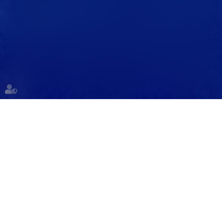
"Au service des salariés et des cadres
dirigeants depuis plus de 15 ans"
DÉFENSE DES SALARIÉS