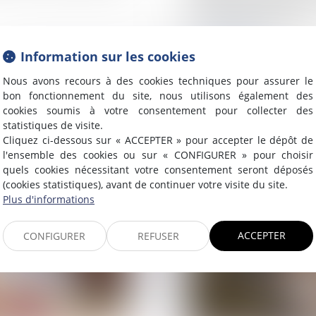
d’indemnisation qu’auparav..
Lire la suite
Information sur les cookies
Nous avons recours à des cookies techniques pour assurer le
bon fonctionnement du site, nous utilisons également des
cookies soumis à votre consentement pour collecter des
statistiques de visite.
Cliquez ci-dessous sur « ACCEPTER » pour accepter le dépôt de
l'ensemble des cookies ou sur « CONFIGURER » pour choisir
quels cookies nécessitant votre consentement seront déposés
(cookies statistiques), avant de continuer votre visite du site.
Plus d'informations
ACCEPTER
CONFIGURER
REFUSER