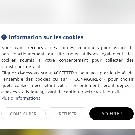
Les règles actuelles de l’a
2024. Fin mai 2024, le 
la valeur a créé un plan de
conditions d’accès aux a...
n nouveau dispositif facultatif
Lire la suite
Information sur les cookies
Nous avons recours à des cookies techniques pour assurer le
bon fonctionnement du site, nous utilisons également des
cookies soumis à votre consentement pour collecter des
statistiques de visite.
Cliquez ci-dessous sur « ACCEPTER » pour accepter le dépôt de
l'ensemble des cookies ou sur « CONFIGURER » pour choisir
quels cookies nécessitant votre consentement seront déposés
(cookies statistiques), avant de continuer votre visite du site.
Plus d'informations
ACCEPTER
CONFIGURER
REFUSER