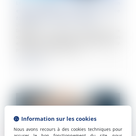
Les multiples prorogations d’un
engagement unilatéral à durée déterminée
font-elles de ce dernier un usage ?
25/04/2024
Dans un arrêt en date du 3 avril 2024, la Cour de
cassation a eu l’occasion de rappeler qu’un
engagement unilatéral à durée déterminée cesse de
produire effet au terme fixé sans...
Lire la suite
Information sur les cookies
Nous avons recours à des cookies techniques pour
assurer le bon fonctionnement du site, nous