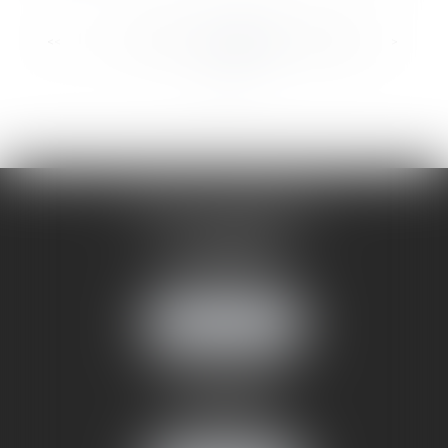
...
...
<<
<
52
53
54
55
56
57
58
>
>>
CABINET ANNEMASSE
7 Avenue Pasteur
74100 ANNEMASSE
Tél :
06 24 51 45 72
NOUS LOCALISER
CABINET ANNECY
29 rue Sommeiller
74000 ANNECY
Tél :
06 24 51 45 72