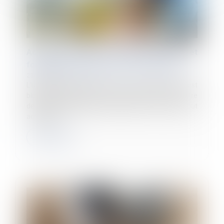
Accident du travail : déclaration à la Cpam et
formalités obligatoires pour l'employeur
23/04/2024
L'un de vos salariés vient de vous avertir qu'il s'est
blessé pendant l'exercice de ses fonctions. Il souffre
de lésions corporelles ou psychiques. En principe, tout
accident li...
Lire la suite