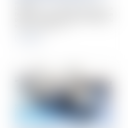
26/04/2024
La Direction de la recherche, des études, de
l’évaluation et des statistiques (DREES) publie un
Dossier de la DREES sur l’effet des accidents du
travail avec séquelles sur le re...
Lire la suite