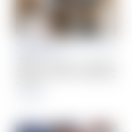
Quelle procédure pour découvrir l’infraction
de travail dissimulé ?
22/04/2024
La découverte de l’infraction de travail illégal peut
résulter soit de la recherche et la constatation de
cette infraction (articles L 8271-1 et suivants du Code
du travail) soi...
Lire la suite