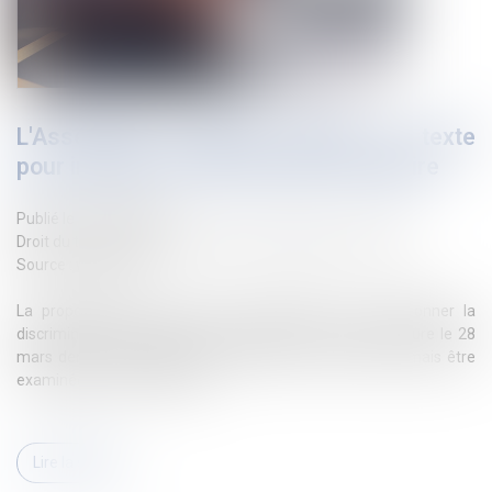
L'Assemblée nationale adopte un texte
pour interdire la discrimination capillaire
Publié le :
22/04/2024
Droit du travail - Salariés
/
Relation individuelles au travail
Source :
www.efl.fr
La proposition de loi visant à reconnaître et à sanctionner la
discrimination capillaire a été adoptée en première lecture le 28
mars dernier par l'Assemblée nationale. Elle doit désormais être
examinée par les sénateurs...
Lire la suite