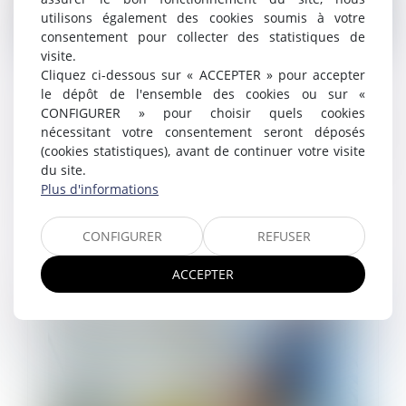
utilisons également des cookies soumis à votre
consentement pour collecter des statistiques de
visite.
Ouverture du FIPU depuis le 18 mars 2024
Cliquez ci-dessous sur « ACCEPTER » pour accepter
le dépôt de l'ensemble des cookies ou sur «
24/04/2024
Créé en 2023 par la loi de financement rectificative de
CONFIGURER » pour choisir quels cookies
la sécurité sociale pour 2023, le fonds
nécessitant votre consentement seront déposés
d’investissement pour la prévention de l’usure
(cookies statistiques), avant de continuer votre visite
professionnelle (fipu) est opérati...
du site.
Plus d'informations
Lire la suite
CONFIGURER
REFUSER
ACCEPTER