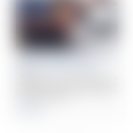
L'Assemblée nationale adopte un texte pour
interdire la discrimination capillaire
22/04/2024
La proposition de loi visant à reconnaître et à
sanctionner la discrimination capillaire a été adoptée
en première lecture le 28 mars dernier par
l'Assemblée nationale. Elle doi...
Lire la suite