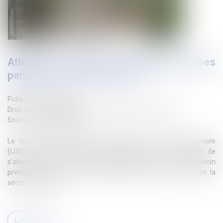
Attention aux heures de délégation prises
pendant un arrêt de travail !
Publié le :
26/03/2025
Droit du travail - Salariés
/
Droit de la protection sociale
Source :
www.legisocial.fr
Le versement des indemnités journalières de sécurité sociale
(IJSS) est subordonné à l'obligation pour le bénéficiaire de
s'abstenir de toute activité non autorisée par le médecin
prescripteur de l’arrêt de travail (Article L 323-6 du code de la
sécurité sociale)...
Lire la suite