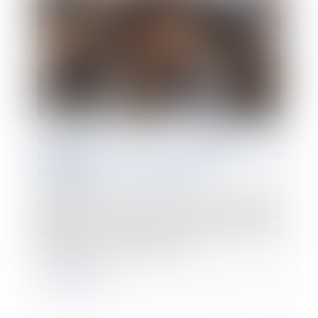
Harcèlement moral : l’absence de
justification des agissements de
l’employeur lui est imputable
25/03/2025
Le harcèlement moral en droit du travail est défini à
l'article L 1152-1 du Code du travail comme des
agissements répétés ayant pour effet une
dégradation des conditions de trav...
Lire la suite