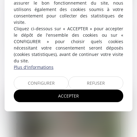
assurer le bon fonctionnement du site, nous
Santé au travail : on en sait plus sur l’analyse
utilisons également des cookies soumis à votre
consentement pour collecter des statistiques de
des substances dangereuses !
visite.
27/03/2025
Cliquez ci-dessous sur « ACCEPTER » pour accepter
L’inspection du travail peut demander à l’entreprise de
le dépôt de l'ensemble des cookies ou sur «
faire analyser certains agents chimiques et
CONFIGURER » pour choisir quels cookies
substances susceptibles de présenter un danger pour
nécessitant votre consentement seront déposés
la santé des travailleurs...
(cookies statistiques), avant de continuer votre visite
du site.
Lire la suite
Plus d'informations
CONFIGURER
REFUSER
ACCEPTER