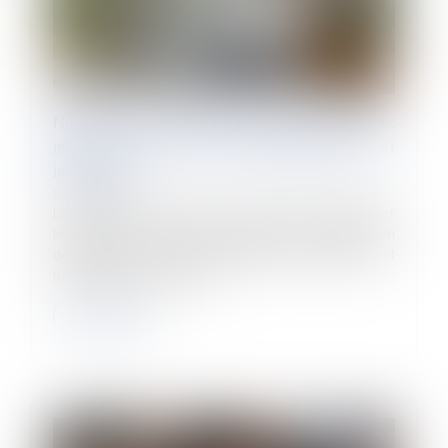
Nullité d'une convention de forfait en jours :
impact sur les heures supplémentaires et
indemnités
26/03/2025
La convention de forfait en jours permet d'aménager
le temps de travail d'un salarié sur l'année en
dérogeant aux durées maximales quotidiennes et
hebdomadaires de travail...
Lire la suite