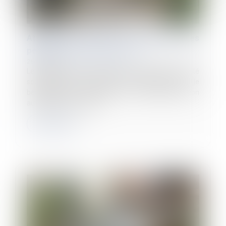
Attention aux heures de délégation prises
pendant un arrêt de travail !
26/03/2025
Le versement des indemnités journalières de sécurité
sociale (IJSS) est subordonné à l'obligation pour le
bénéficiaire de s'abstenir de toute activité non
autorisée par le médec...
Lire la suite