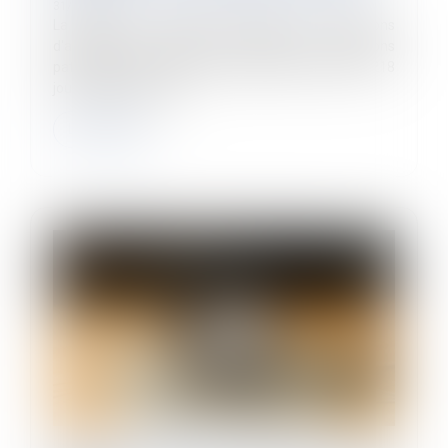
31/03/2025
La Cour de cassation rappelle les conditions
d'application de la déduction forfaitaire de cotisations
patronales pour les jours travaillés au-delà de 218
jours dans les petites...
Lire la suite