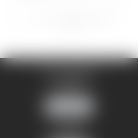
...
...
<<
<
23
24
25
26
27
28
29
>
>>
CABINET ANNEMASSE
7 Avenue Pasteur
74100 ANNEMASSE
Tél :
06 24 51 45 72
NOUS LOCALISER
CABINET ANNECY
29 rue Sommeiller
74000 ANNECY
Tél :
06 24 51 45 72