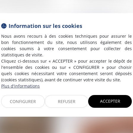
 les stipulations assurent la
Lire la suite
Information sur les cookies
Nous avons recours à des cookies techniques pour assurer le
bon fonctionnement du site, nous utilisons également des
cookies soumis à votre consentement pour collecter des
statistiques de visite.
Cliquez ci-dessous sur « ACCEPTER » pour accepter le dépôt de
l'ensemble des cookies ou sur « CONFIGURER » pour choisir
quels cookies nécessitant votre consentement seront déposés
(cookies statistiques), avant de continuer votre visite du site.
Plus d'informations
ACCEPTER
CONFIGURER
REFUSER