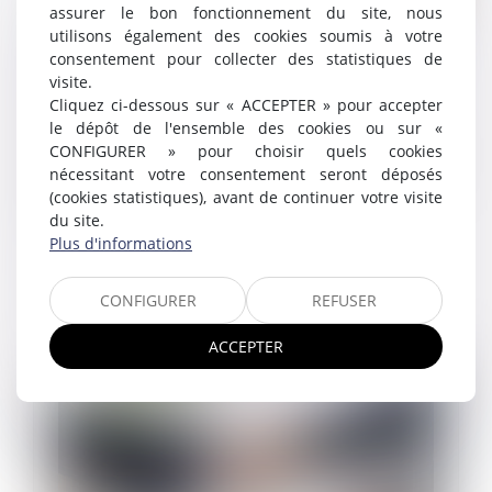
assurer le bon fonctionnement du site, nous
Licenciement pour cause réelle et sérieuse
utilisons également des cookies soumis à votre
consentement pour collecter des statistiques de
du salarié refusant le reclassement
visite.
proposé par son employeur
Cliquez ci-dessous sur « ACCEPTER » pour accepter
02/04/2024
le dépôt de l'ensemble des cookies ou sur «
En application de l’article L. 1226-2 du Code du travail,
CONFIGURER » pour choisir quels cookies
l’employeur a l’obligation de proposer un autre emploi
nécessitant votre consentement seront déposés
approprié à ses salariés déclarés inaptes par le
(cookies statistiques), avant de continuer votre visite
médecin du trav...
du site.
Plus d'informations
Lire la suite
CONFIGURER
REFUSER
ACCEPTER