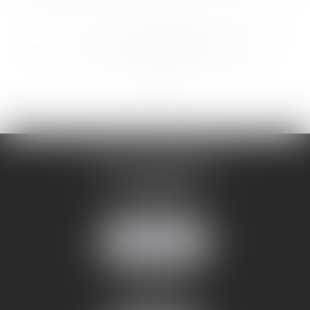
...
...
<<
<
54
55
56
57
58
59
60
>
>>
CABINET ANNEMASSE
7 Avenue Pasteur
74100 ANNEMASSE
Tél :
06 24 51 45 72
NOUS LOCALISER
CABINET ANNECY
29 rue Sommeiller
74000 ANNECY