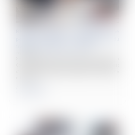
Reprise d’une activité économique par une
personne publique : conséquences du
transfert des contrats de travail
28/03/2024
Se fondant sur l’article L. 1224-3 du Code du travail, la
Cour de cassation considère qu’à la suite du transfert
d’une entité économique, employant des salariés de
droit privé,...
Lire la suite