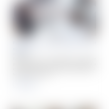
Peut-on partir en vacances pendant un arrêt
maladie ?
27/03/2024
Pendant votre arrêt maladie (hors maladie
professionnelle), vous devez limiter les déplacements
et les sorties pour tenir compte de votre état de santé.
Néanmoins, cela ne signi...
Lire la suite