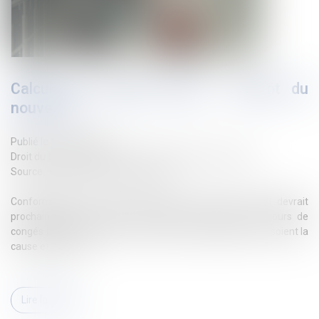
Calcul des congés payés : bientôt du
nouveau !
Publié le :
03/04/2024
Droit du travail - Salariés
/
Droit de la protection sociale
Source :
cabinet-rs.expert-infos.com
Conformément au droit européen, le Code du travail devrait
prochainement permettre aux salariés d’acquérir des jours de
congés payés durant leurs arrêts de travail, quelles qu’en soient la
cause et la durée...
Lire la suite