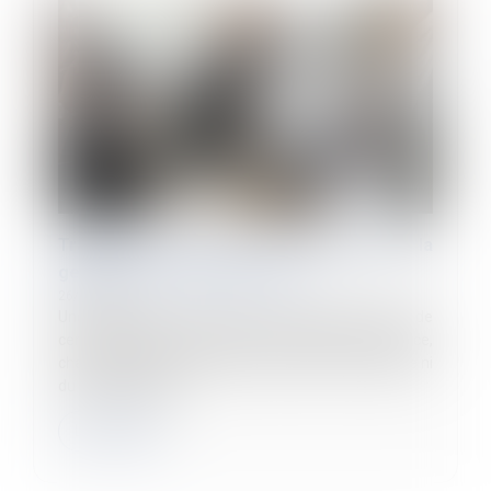
Transfert de contrat de travail pour la
gestion d’un centre de loisirs
26/03/2024
Une commune ayant repris la gestion directe de
centres de loisirs, soutient que la directrice enfance,
chargée de gérer deux centres de loisirs, ne dispose ni
du brevet d’aptitu...
Lire la suite