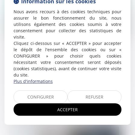
Information sur les cookies
Nous avons recours à des cookies techniques pour
assurer le bon fonctionnement du site, nous
utilisons également des cookies soumis à votre
consentement pour collecter des statistiques de
visite.
Cliquez ci-dessous sur « ACCEPTER » pour accepter
Le cannabidiol (CDB) est-il préoccupant
le dépôt de l'ensemble des cookies ou sur «
pour la santé-sécurité au travail ?
CONFIGURER » pour choisir quels cookies
19/09/2023
nécessitant votre consentement seront déposés
Depuis quelques années, on constate une forte
(cookies statistiques), avant de continuer votre visite
croissance de la commercialisation et de la
du site.
consommation de produits à base de CDB
Plus d'informations
(cannabidiol), notamment pour les cigarettes éle...
Lire la suite
CONFIGURER
REFUSER
ACCEPTER