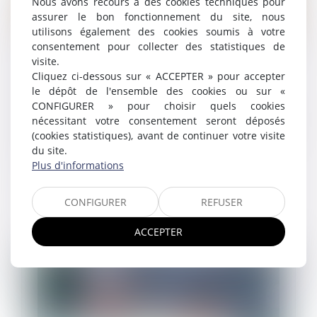
Nous avons recours à des cookies techniques pour
assurer le bon fonctionnement du site, nous
utilisons également des cookies soumis à votre
consentement pour collecter des statistiques de
Les réductions de charges patronales en
visite.
2024
Cliquez ci-dessous sur « ACCEPTER » pour accepter
le dépôt de l'ensemble des cookies ou sur «
29/01/2024
Au 1er janvier 2024, de très nombreux dispositifs de
CONFIGURER » pour choisir quels cookies
réductions de charges sont à la disposition des
nécessitant votre consentement seront déposés
entreprises. Notre actualité vous les présente,
(cookies statistiques), avant de continuer votre visite
mettant en avant les modific...
du site.
Plus d'informations
Lire la suite
CONFIGURER
REFUSER
ACCEPTER