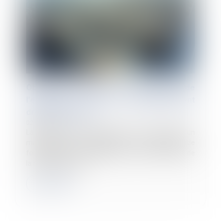
Obligation de formation : le manquement de
l'employeur n'ouvre pas automatiquement
droit à réparation !
02/07/2026
La Cour de cassation rappelle que le seul constat d'un
manquement de l'employeur à son obligation de
formation et à son obligation de veiller au maintien de
la capacité du salar...
Lire la suite