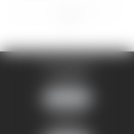
...
<<
<
1
2
3
4
5
6
7
>
>>
CABINET ANNEMASSE
7 Avenue Pasteur
74100 ANNEMASSE
Tél :
06 24 51 45 72
NOUS LOCALISER
CABINET ANNECY
29 rue Sommeiller
74000 ANNECY
Tél :
06 24 51 45 72