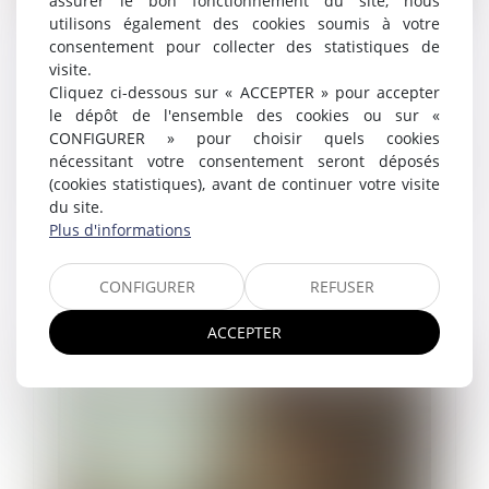
assurer le bon fonctionnement du site, nous
utilisons également des cookies soumis à votre
Droits des travailleurs des plateformes :
consentement pour collecter des statistiques de
adoption des premières normes
visite.
internationales
Cliquez ci-dessous sur « ACCEPTER » pour accepter
le dépôt de l'ensemble des cookies ou sur «
07/07/2026
Réunis à Genève lors de la 114e Conférence
CONFIGURER » pour choisir quels cookies
internationale du Travail, les représentants des 187
nécessitant votre consentement seront déposés
États membres de l'Organisation internationale du
(cookies statistiques), avant de continuer votre visite
Travail (OIT) ont adopté une pr...
du site.
Plus d'informations
Lire la suite
CONFIGURER
REFUSER
ACCEPTER