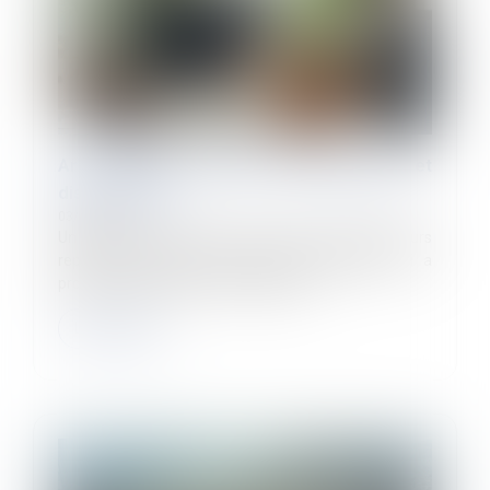
Arrêt maladie : rupture conventionnelle et
discrimination
03/07/2026
Un salarié a été placé en arrêt de travail à plusieurs
reprises. Pendant cette période, l’employeur lui a
proposé une rupture conventionnelle...
Lire la suite