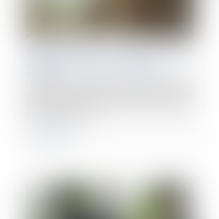
Cotisations AT/MP : contester le taux ne
suffit pas à contester le classement
06/07/2026
La décision de classement d'un établissement dans
une catégorie de risque AT/MP constitue une décision
autonome qui peut être contestée par l'employeur.
Cette contestation doit...
Lire la suite