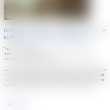
Cotisations AT/MP : contester le taux ne
suffit pas à contester le classement
Publié le :
06/07/2026
Droit du travail - Employeurs
/
Droit de la protection sociale
Source :
www.lemag-juridique.com
La décision de classement d'un établissement dans une catégorie
de risque AT/MP constitue une décision autonome qui peut être
contestée par l'employeur. Cette contestation doit toutefois être
exercée dans le délai de deux mois suivant sa notification...
Lire la suite