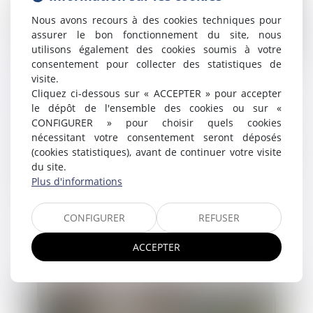
Nous avons recours à des cookies techniques pour
assurer le bon fonctionnement du site, nous
utilisons également des cookies soumis à votre
consentement pour collecter des statistiques de
Prise d’acte et discrimination syndicale : la
visite.
Cour de cassation rappelle le niveau de
Cliquez ci-dessous sur « ACCEPTER » pour accepter
preuve exigé
le dépôt de l'ensemble des cookies ou sur «
CONFIGURER » pour choisir quels cookies
09/07/2025
nécessitant votre consentement seront déposés
Dans un arrêt du 18 juin 2025, la Cour de cassation
(cookies statistiques), avant de continuer votre visite
confirme la position adoptée par une Cour d’appel
du site.
ayant jugé qu’une prise d’acte par un salarié protégé
Plus d'informations
ne produisait pas les...
Lire la suite
CONFIGURER
REFUSER
ACCEPTER