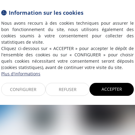
Lire la suite
Information sur les cookies
Nous avons recours à des cookies techniques pour assurer le
bon fonctionnement du site, nous utilisons également des
cookies soumis à votre consentement pour collecter des
statistiques de visite.
Cliquez ci-dessous sur « ACCEPTER » pour accepter le dépôt de
l'ensemble des cookies ou sur « CONFIGURER » pour choisir
quels cookies nécessitant votre consentement seront déposés
(cookies statistiques), avant de continuer votre visite du site.
Plus d'informations
ACCEPTER
CONFIGURER
REFUSER