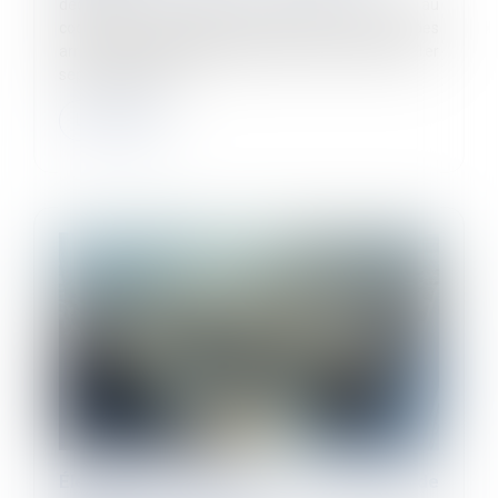
décret du 12 juin 2026 crée l’article R.162-1-7-1 au
code de la sécurité sociale qui limite la durée des
arrêts et des prolongations prescrits à compter du 1er
septembre 2026...
Lire la suite
Élections CSE : les limites de l’obligation de