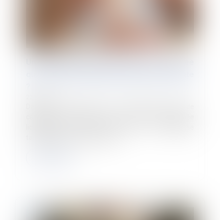
Un employeur peut-il licencier une salariée
qui ne lui a pas indiqué qu'elle était enceinte
?
22/06/2026
Dans un arrêt rendu le 3 juin 2026, la Cour de
cassation se prononce sur le cas d’une salariée
licenciée pour avoir annoncé sa grossesse
tardivement à son employeur...
Lire la suite