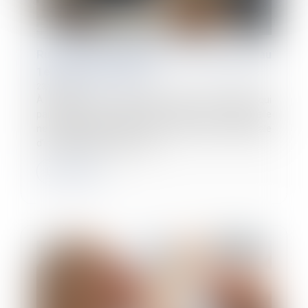
Rupture conventionnelle : ce qui change au
1er septembre 2026
23/06/2026
À partir du 1er septembre 2026, les salariés qui
partiront dans le cadre d’une rupture conventionnelle
ne bénéficieront plus de la même durée maximale
d’indemnisation qu’auparav...
Lire la suite