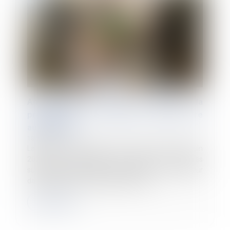
Annualisation du temps de travail : la
proratisation du seuil ne peut être
automatique
18/06/2026
La Cour de cassation censure, dans un arrêt du 3 juin
2026, une méthode de calcul des heures
supplémentaires jugée défavorable à l’employeur
dans le cadre d’un aménagement du te...
Lire la suite