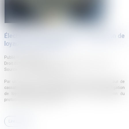
Élections CSE : les limites de l’obligation de
loyauté de l’employeur
Publié le :
25/06/2026
Droit du travail - Employeurs
/
Relation collectives au travail
Source :
www.lemag-juridique.com
Par un arrêt du 10 juin 2026, la chambre sociale de la Cour de
cassation apporte d'utiles précisions sur l'étendue de l'obligation
de loyauté pesant sur l'employeur lors de la négociation du
protocole d'accord préélectoral...
Lire la suite