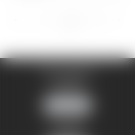
...
...
<<
<
3
4
5
6
7
8
9
>
>>
CABINET ANNEMASSE
7 Avenue Pasteur
74100 ANNEMASSE
Tél :
06 24 51 45 72
NOUS LOCALISER
CABINET ANNECY
29 rue Sommeiller
74000 ANNECY