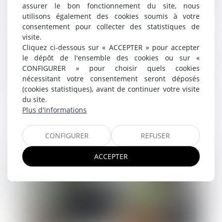
assurer le bon fonctionnement du site, nous
Travailleurs détachés : fraude sociale
utilisons également des cookies soumis à votre
consentement pour collecter des statistiques de
sanctionnée
visite.
24/06/2026
Cliquez ci-dessous sur « ACCEPTER » pour accepter
Dans un arrêt du 27 mai 2026, la Cour de cassation
le dépôt de l'ensemble des cookies ou sur «
confirme la condamnation d’une société de mise à
CONFIGURER » pour choisir quels cookies
disposition de main-d’œuvre ayant organisé pendant
nécessitant votre consentement seront déposés
plusieurs années un systèm...
(cookies statistiques), avant de continuer votre visite
du site.
Lire la suite
Plus d'informations
CONFIGURER
REFUSER
ACCEPTER