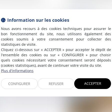
Lire la suite
Information sur les cookies
Nous avons recours à des cookies techniques pour assurer le
bon fonctionnement du site, nous utilisons également des
cookies soumis à votre consentement pour collecter des
statistiques de visite.
Cliquez ci-dessous sur « ACCEPTER » pour accepter le dépôt de
l'ensemble des cookies ou sur « CONFIGURER » pour choisir
quels cookies nécessitant votre consentement seront déposés
(cookies statistiques), avant de continuer votre visite du site.
Plus d'informations
ACCEPTER
CONFIGURER
REFUSER