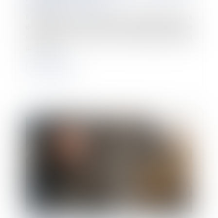
05/02/2025
Il est mis fin à la dérogation qui permettait jusqu'alors
de maintenir le versement des IJSS lorsque la période
non prescrite entre deux arrêts maladie n'excédait
pas 3 jours...
Lire la suite