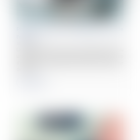
Plans de sécurité : la maintenance sort de
l'ombre !
30/01/2025
La chambre sociale de la Cour de cassation a rendu
une décision clé le 14 janvier 2025, précisant le champ
d'application de l'obligation d'établir un plan particulier
de sécurit...
Lire la suite