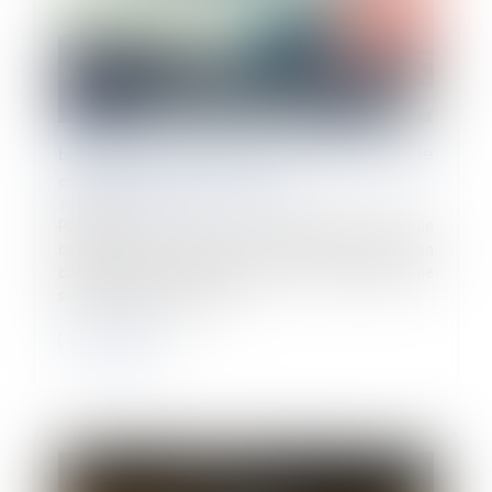
Lieu de prise de service : quel impact sur le
calcul du temps de travail ?
30/01/2025
Par un arrêt rendu le 15 janvier 2025, la Cour de
cassation a confirmé que le temps de trajet d’un
conducteur pour se rendre sur un lieu de prise de
service, lorsqu’il ne s’agit...
Lire la suite