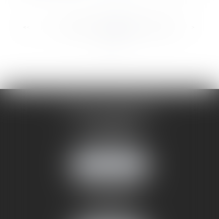
...
...
<<
<
28
29
30
31
32
33
34
>
>>
CABINET ANNEMASSE
7 Avenue Pasteur
74100 ANNEMASSE
Tél :
06 24 51 45 72
NOUS LOCALISER
CABINET ANNECY
29 rue Sommeiller
74000 ANNECY
Tél :
06 24 51 45 72