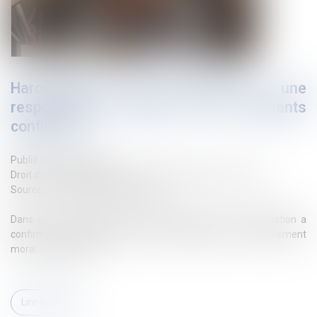
Harcèlement moral institutionnel : une
responsabilité pénale des dirigeants
confirmée
Publié le :
03/02/2025
Droit du travail - Salariés
/
Relation individuelles au travail
Source :
www.lemag-juridique.com
Dans un arrêt inédit du 22 janvier 2025, la Cour de cassation a
confirmé la condamnation de deux dirigeants pour harcèlement
moral institutionnel...
Lire la suite