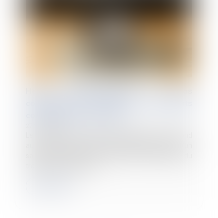
Heures supplémentaires et repos
compensateurs : la stabilité des contingents
conventionnels confirmée
27/01/2025
Le contingent d'heures supplémentaires correspond
au volume annuel d'heures supplémentaires qu’un
salarié peut effectuer au-delà de la durée légale du
travail, sans nécessiter l...
Lire la suite