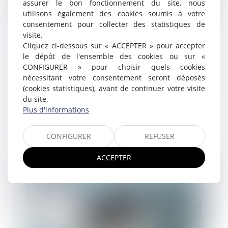
assurer le bon fonctionnement du site, nous
utilisons également des cookies soumis à votre
Harcèlement moral institutionnel : une
consentement pour collecter des statistiques de
responsabilité pénale des dirigeants
visite.
Cliquez ci-dessous sur « ACCEPTER » pour accepter
confirmée
le dépôt de l'ensemble des cookies ou sur «
03/02/2025
CONFIGURER » pour choisir quels cookies
Dans un arrêt inédit du 22 janvier 2025, la Cour de
nécessitant votre consentement seront déposés
cassation a confirmé la condamnation de deux
(cookies statistiques), avant de continuer votre visite
dirigeants pour harcèlement moral institutionnel...
du site.
Plus d'informations
Lire la suite
CONFIGURER
REFUSER
ACCEPTER