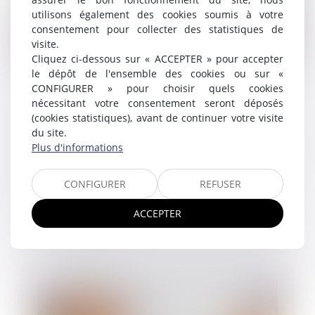
utilisons également des cookies soumis à votre
consentement pour collecter des statistiques de
visite.
Cliquez ci-dessous sur « ACCEPTER » pour accepter
le dépôt de l'ensemble des cookies ou sur «
Comment inscrire les risques liés aux
CONFIGURER » pour choisir quels cookies
nécessitant votre consentement seront déposés
conduites addictives dans le DUERP ?
(cookies statistiques), avant de continuer votre visite
26/11/2024
du site.
Le document unique d'évaluation des risques
Plus d'informations
professionnels (DUERP) s'insère dans une démarche
globale portant sur la prévention et la limitation de
l'exposition aux risques. L...
CONFIGURER
REFUSER
Lire la suite
ACCEPTER