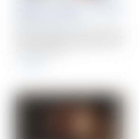
Indemnité de départ à la retraite :
clarification des principes d’interprétation
d’une convention collective
02/12/2024
La Cour de cassation a rappelé le 20 novembre
dernier que l’interprétation des dispositions d’une
convention collective, en cas d’ambiguïté, s’effectue
selon les mêmes règles qu...
Lire la suite