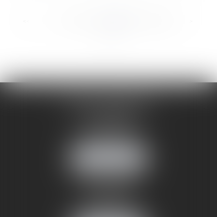
...
...
<<
<
33
34
35
36
37
38
39
>
>>
CABINET ANNEMASSE
7 Avenue Pasteur
74100 ANNEMASSE
Tél :
06 24 51 45 72
NOUS LOCALISER
CABINET ANNECY
29 rue Sommeiller
74000 ANNECY
Tél :
06 24 51 45 72