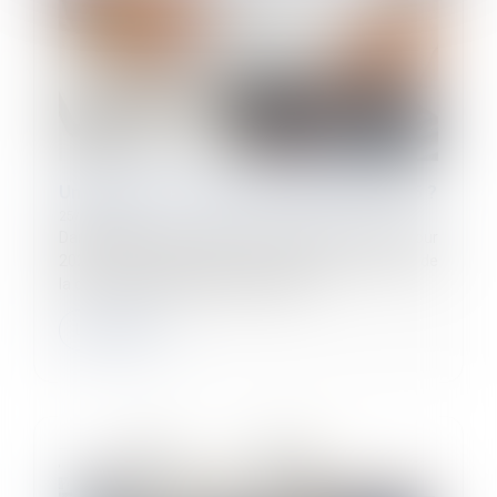
Une journée de solidarité doublée en 2025 ?
25/11/2024
Dans le cadre des débats concernant le PLFSS pour
2025, un amendement vient d’être déposé au nom de
la commission des affaires sociales...
Lire la suite