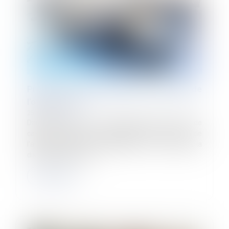
Preuve de la discrimination et étendue de
l’office du juge
25/11/2024
Dans un arrêt du 14 novembre 2024, la Cour de
cassation rappelle qu’en application de l’alinéa 3 de
l'article 1er de la loi n°2008-496 du 27 mai 2008, la
discrimination inclut t...
Lire la suite