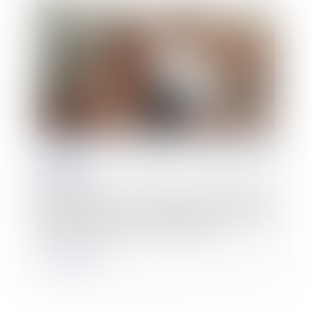
Télétravail : un retour en arrière est-il
possible ?
21/11/2024
Depuis plusieurs mois, de plus en plus d'entreprises
annoncent revenir sur le télétravail de leurs salariés.
Mais dans quelle mesure est-ce possible ?
Lire la suite