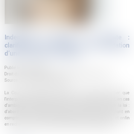
Indemnité de départ à la retraite :
clarification des principes d’interprétation
d’une convention collective
Publié le :
02/12/2024
Droit du travail - Salariés
/
Relation individuelles au travail
Source :
www.lemag-juridique.com
La Cour de cassation a rappelé le 20 novembre dernier que
l’interprétation des dispositions d’une convention collective, en cas
d’ambiguïté, s’effectue selon les mêmes règles que pour la loi :
d’abord en se référant à la lettre du texte, puis en prenant en
compte un éventuel texte législatif ayant le même objet, et enfin
en recherchant son objectif social (méthode téléologique)...