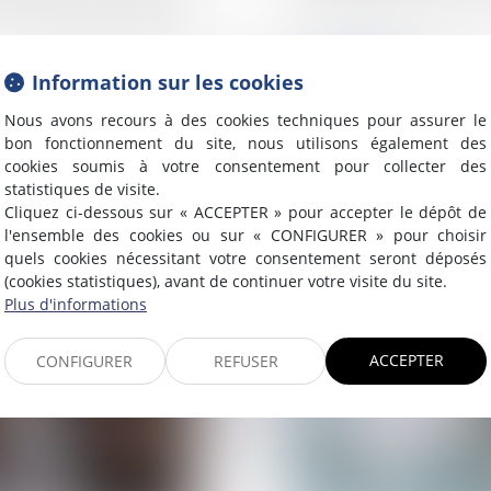
arrêts maladie n'excédait pas
Lire la suite
Information sur les cookies
Nous avons recours à des cookies techniques pour assurer le
bon fonctionnement du site, nous utilisons également des
cookies soumis à votre consentement pour collecter des
statistiques de visite.
Cliquez ci-dessous sur « ACCEPTER » pour accepter le dépôt de
l'ensemble des cookies ou sur « CONFIGURER » pour choisir
quels cookies nécessitant votre consentement seront déposés
(cookies statistiques), avant de continuer votre visite du site.
Plus d'informations
ACCEPTER
CONFIGURER
REFUSER