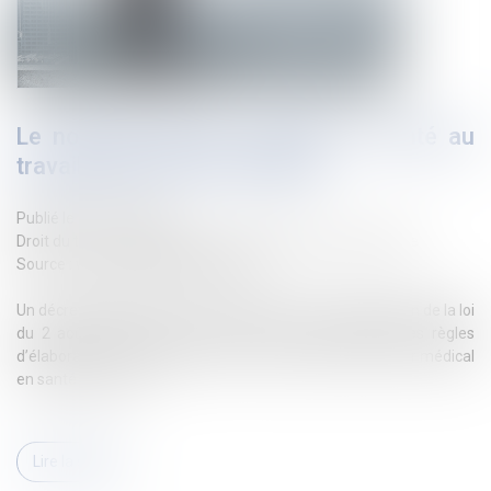
Le nouveau dossier médical en santé au
travail peut être mis en place
Publié le :
23/11/2022
Droit du travail - Employeurs
/
Droit de la protection sociale
Source :
www.editions-legislatives.fr
Un décret publié au JO du 16 novembre, pris en application de la loi
du 2 août 2021 relatif à la santé au travail, précise les règles
d’élaboration, d’accessibilité et de conservation du dossier médical
en santé au travail...
Lire la suite