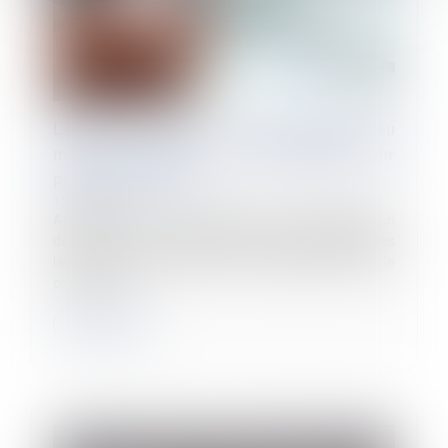
Lanceurs d'alerte : les entreprises d'au
moins 50 salariés doivent actualiser leur
procédure interne
15/11/2022
Attendu pour le 1er septembre, le décret d'application
de la loi du 21 mars 2022 relative à la protection des
lanceurs d'alerte est paru le 4 octobre 2022. Il fixe le
contenu de...
Lire la suite