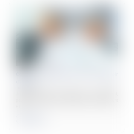
Comment transformer les RTT en pouvoir
d’achat ?
10/11/2022
Jusqu’à fin 2025, les salariés qui le souhaitent,
peuvent demander à leur employeur de racheter leurs
RTT...
Lire la suite