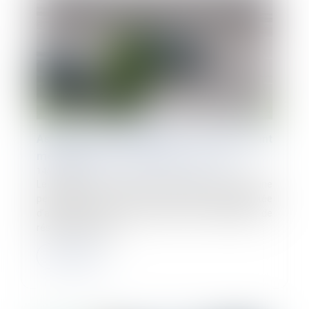
Astreinte ou permanence ? Un important
message adressé aux juges du fond
14/11/2022
Le salarié d’une société de dépannage qui assure une
permanence pour intervenir sur une portion délimitée
d’autoroute saisit le tribunal d’une demande de
résiliation judiciaire...
Lire la suite