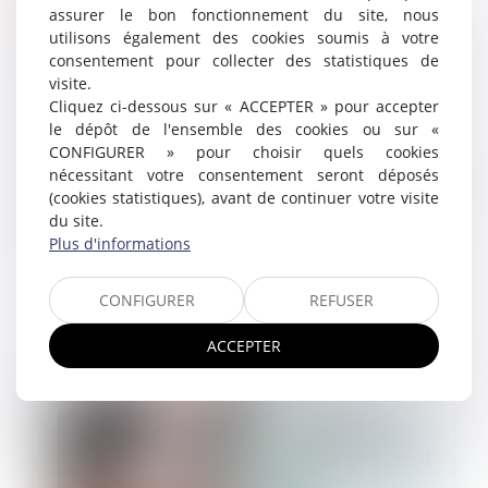
assurer le bon fonctionnement du site, nous
utilisons également des cookies soumis à votre
consentement pour collecter des statistiques de
Régime social de l'indemnité
visite.
transactionnelle réparant un préjudice :
Cliquez ci-dessous sur « ACCEPTER » pour accepter
nouvel exemple jurisprudentiel
le dépôt de l'ensemble des cookies ou sur «
16/11/2022
CONFIGURER » pour choisir quels cookies
En principe, l’indemnité transactionnelle ne peut être
nécessitant votre consentement seront déposés
exonérée que pour sa fraction représentative d’une
(cookies statistiques), avant de continuer votre visite
indemnité elle-même susceptible d’être
du site.
exonérée. L'indemnité transactio...
Plus d'informations
Lire la suite
CONFIGURER
REFUSER
ACCEPTER