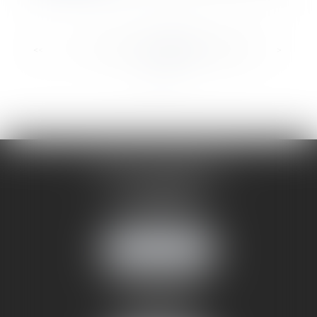
...
...
<<
<
91
92
93
94
95
96
97
>
>>
CABINET ANNEMASSE
7 Avenue Pasteur
74100 ANNEMASSE
Tél :
06 24 51 45 72
NOUS LOCALISER
CABINET ANNECY
29 rue Sommeiller
74000 ANNECY