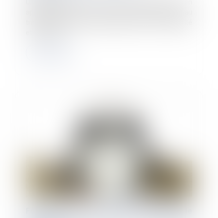
Un décret publié au JO du 16 novembre, pris en
application de la loi du 2 août 2021 relatif à la santé au
travail, précise les règles d’élaboration, d’accessibilité
et de conser...
Lire la suite
Forfait jours : les heures travaillées le