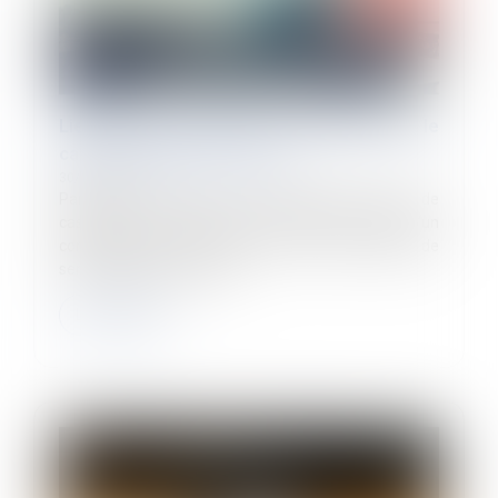
Lieu de prise de service : quel impact sur le
calcul du temps de travail ?
30/01/2025
Par un arrêt rendu le 15 janvier 2025, la Cour de
cassation a confirmé que le temps de trajet d’un
conducteur pour se rendre sur un lieu de prise de
service, lorsqu’il ne s’agit...
Lire la suite