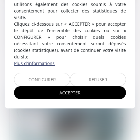
utilisons également des cookies soumis à votre
Harcèlement moral institutionnel : une
consentement pour collecter des statistiques de
responsabilité pénale des dirigeants
visite.
confirmée
Cliquez ci-dessous sur « ACCEPTER » pour accepter
03/02/2025
le dépôt de l'ensemble des cookies ou sur «
Dans un arrêt inédit du 22 janvier 2025, la Cour de
CONFIGURER » pour choisir quels cookies
cassation a confirmé la condamnation de deux
nécessitant votre consentement seront déposés
dirigeants pour harcèlement moral institutionnel...
(cookies statistiques), avant de continuer votre visite
du site.
Lire la suite
Plus d'informations
CONFIGURER
REFUSER
ACCEPTER