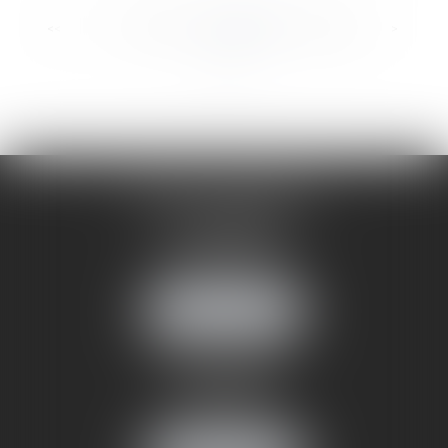
...
...
<<
<
28
29
30
31
32
33
34
>
>>
CABINET ANNEMASSE
7 Avenue Pasteur
74100 ANNEMASSE
Tél :
06 24 51 45 72
NOUS LOCALISER
CABINET ANNECY
29 rue Sommeiller
74000 ANNECY
Tél :
06 24 51 45 72