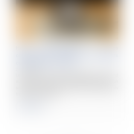
Heures supplémentaires et repos
compensateurs : la stabilité des contingents
conventionnels confirmée
27/01/2025
Le contingent d'heures supplémentaires correspond
au volume annuel d'heures supplémentaires qu’un
salarié peut effectuer au-delà de la durée légale du
travail, sans nécessiter l...
Lire la suite