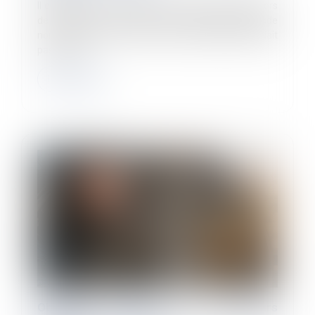
Il est mis fin à la dérogation qui permettait jusqu'alors
de maintenir le versement des IJSS lorsque la période
non prescrite entre deux arrêts maladie n'excédait
pas 3 jours...
Lire la suite
Obligation d’emploi des travailleurs