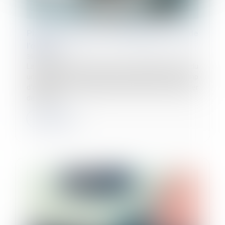
Plans de sécurité : la maintenance sort de
l'ombre !
30/01/2025
La chambre sociale de la Cour de cassation a rendu
une décision clé le 14 janvier 2025, précisant le champ
d'application de l'obligation d'établir un plan particulier
de sécurit...
Lire la suite