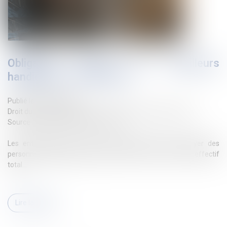
Obligation d’emploi des travailleurs
handicapés : du nouveau
Publié le :
03/02/2025
Droit du travail - Employeurs
/
Droit de la protection sociale
Source :
cabinet-rs.expert-infos.com
Les entreprises d’au moins 20 salariés doivent employer des
personnes handicapées à hauteur d’au moins 6 % de leur effectif
total...
Lire la suite