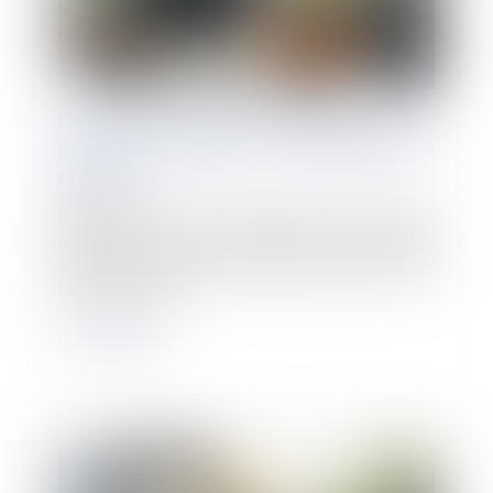
Faute grave et rupture anticipée du CDD :
pas de procédure de licenciement à
respecter
25/06/2025
Dans un arrêt du 11 juin 2025, la Cour de cassation
rappelle la distinction essentielle entre la rupture
anticipée d’un contrat à durée déterminée (CDD) pour
faute grave et la p...
Lire la suite