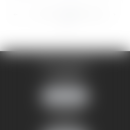
...
...
<<
<
14
15
16
17
18
19
20
>
>>
CABINET ANNEMASSE
7 Avenue Pasteur
74100 ANNEMASSE
Tél :
06 24 51 45 72
NOUS LOCALISER
CABINET ANNECY
29 rue Sommeiller
74000 ANNECY
Tél :
06 24 51 45 72