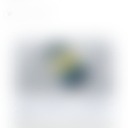
Données personnelles : le salarié peut
exiger l’accès à ses e-mails professionnels
01/07/2025
Dans un arrêt rendu le 18 juin 2025, la Cour de