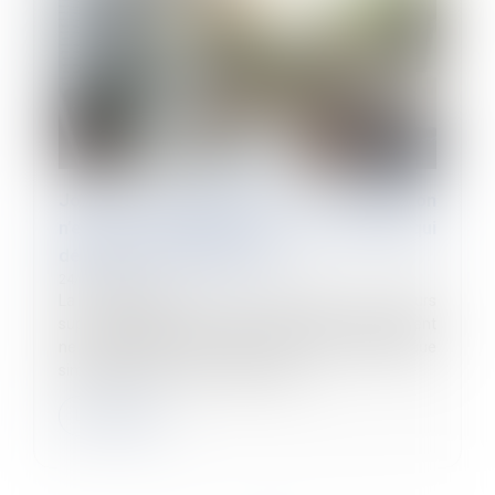
Jours de fractionnement : la renonciation
n’est pas automatique si c’est le salarié qui
décide du fractionnement
24/06/2025
La renonciation d’un salarié aux jours
supplémentaires de congés en cas de fractionnement
ne se présume pas. Et elle n’est pas automatique
simplement car c’est le salarié qui a...
Lire la suite