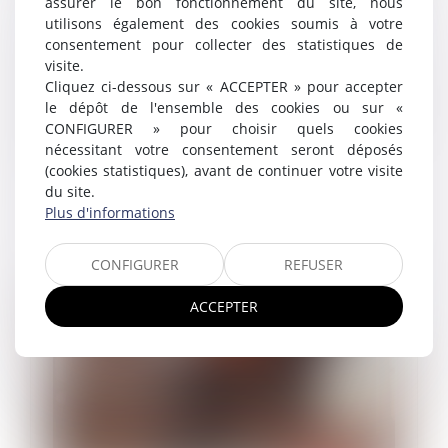
assurer le bon fonctionnement du site, nous
vérifier l’effectivité des préconisations du
utilisons également des cookies soumis à votre
médecin du travail
consentement pour collecter des statistiques de
26/06/2025
visite.
Dans un arrêt rendu le 11 juin 2025, la chambre
Cliquez ci-dessous sur « ACCEPTER » pour accepter
sociale a rappelé avec force la portée de l’obligation
le dépôt de l'ensemble des cookies ou sur «
de sécurité pesant sur l’employeur, en ce qu’en vertu
CONFIGURER » pour choisir quels cookies
des articles L 4121-...
nécessitant votre consentement seront déposés
(cookies statistiques), avant de continuer votre visite
Lire la suite
du site.
Plus d'informations
CONFIGURER
REFUSER
ACCEPTER