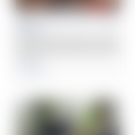
Canicule : qui peut recourir au chômage
intempéries ?
25/06/2025
Les fortes chaleurs peuvent pousser votre employeur
à vouloir stopper l’activité des salariés en extérieur.
Dans le BTP, un dispositif dédié à cette situation existe
: le chômag...
Lire la suite