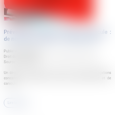
Prévention du risque chaleur et canicule :
de nouvelles règles au 1er juillet 2025
Publié le :
30/06/2025
Droit du travail - Employeurs
/
Droit de la protection sociale
Source :
www.qiiro.eu
Un décret et un arrêté sont venus fixer de nouvelles obligations
concernant la prévention du risque de chaleur intense et de
canicule...
Lire la suite