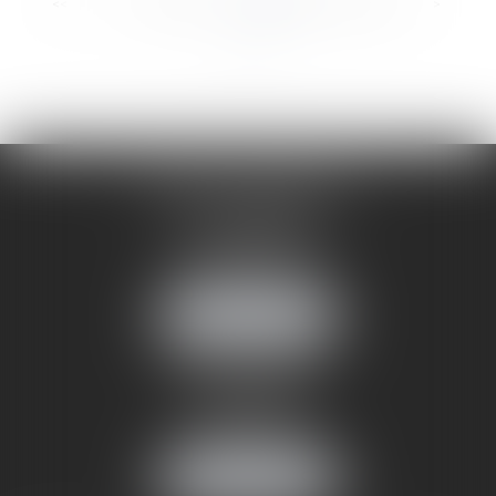
...
...
<<
<
89
90
91
92
93
94
95
>
>>
CABINET ANNEMASSE
7 Avenue Pasteur
74100 ANNEMASSE
Tél :
06 24 51 45 72
NOUS LOCALISER
CABINET ANNECY
29 rue Sommeiller
74000 ANNECY
Tél :
06 24 51 45 72
NOUS LOCALISER