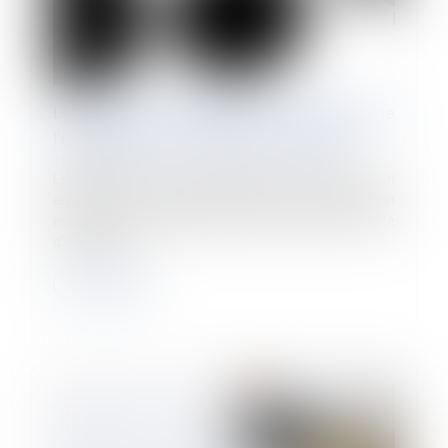
Le cadre qui désapprouve les valeurs de
l’entreprise exerce sa liberté d’opinion
13/12/2022
Le refus d’un directeur de participer aux valeurs « fun
and pro » et à la « culture de l’apéro » prônées par son
entreprise ne constitue pas un abus de sa liberté
d’expression....
Lire la suite