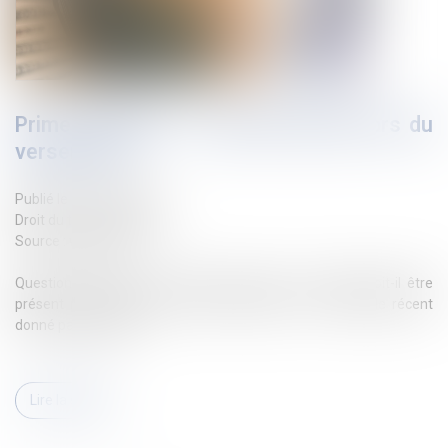
Prime annuelle : un salarié absent lors du
versement ?
Publié le :
19/12/2022
Droit du travail - Salariés
Source :
www.efl.fr
Question fréquente et pas toujours facile : le salarié doit-il être
présent pour percevoir sa prime annuelle ? Un exemple récent
donné par les juges...
Lire la suite