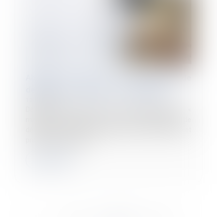
Abandon de poste : la présomption de
démission est définitivement adoptée
13/12/2022
Définitivement adoptée le 17 novembre 2022, la loi «
marché du travail » institue une présomption de
démission en cas d'abandon de poste par le salarié et
précise les modalités...
Lire la suite