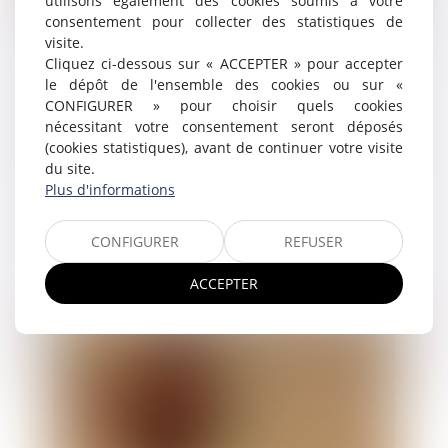
utilisons également des cookies soumis à votre
consentement pour collecter des statistiques de
visite.
Prime annuelle : un salarié absent lors du
Cliquez ci-dessous sur « ACCEPTER » pour accepter
le dépôt de l'ensemble des cookies ou sur «
versement ?
CONFIGURER » pour choisir quels cookies
19/12/2022
nécessitant votre consentement seront déposés
Question fréquente et pas toujours facile : le salarié
(cookies statistiques), avant de continuer votre visite
doit-il être présent pour percevoir sa prime annuelle ?
du site.
Un exemple récent donné par les juges...
Plus d'informations
Lire la suite
CONFIGURER
REFUSER
ACCEPTER