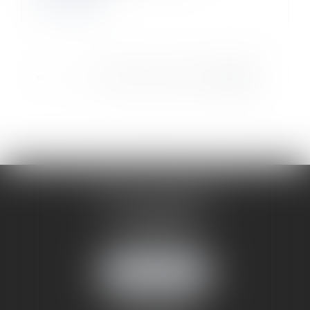
...
<<
<
99
100
101
102
103
104
105
>
>>
CABINET ANNEMASSE
7 Avenue Pasteur
74100 ANNEMASSE
Tél :
06 24 51 45 72
NOUS LOCALISER
CABINET ANNECY