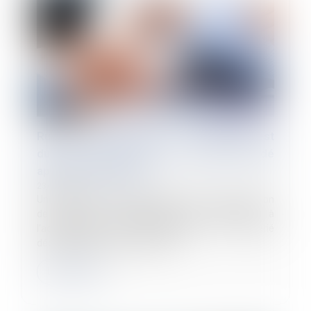
Rupture conventionnelle : l'indemnité est
due aux ayants droit du salarié décédé
après l'homologation
23/05/2022
Une fois le délai de rétractation écoulé, la convention
de rupture conventionnelle est transmise à
l'administration pour homologation. Si le salarié
décède après cette homologat...
Lire la suite