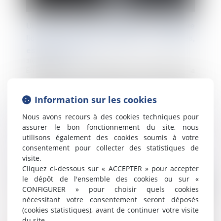
Un arrêt de travail en soutien à un collègue
licencié, sans revendications collectives,
est-il une grève ?
30/05/2022
En l’absence de revendications professionnelles, la
cessation de travail de salariés n’est pas considérée
comme une grève et l’employeur peut les licencier
Information sur les cookies
pour absence injustif...
Nous avons recours à des cookies techniques pour
Lire la suite
assurer le bon fonctionnement du site, nous
utilisons également des cookies soumis à votre
consentement pour collecter des statistiques de
visite.
Cliquez ci-dessous sur « ACCEPTER » pour accepter
le dépôt de l'ensemble des cookies ou sur «
CONFIGURER » pour choisir quels cookies
nécessitant votre consentement seront déposés
(cookies statistiques), avant de continuer votre visite
du site.