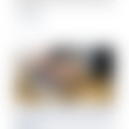
propose certaines mesures. Parmi les plus explosives
: restreindre l'i...
Lire la suite
La dissimulation de relations amoureuses
entre deux salariés peut constituer une
faute grave