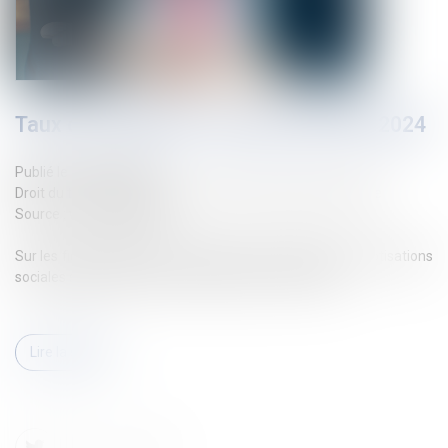
Taux de cotisations sociales URSSAF 2024
Publié le :
24/06/2024
Droit du travail - Employeurs
/
Droit de la protection sociale
Source :
www.legisocial.fr
Sur les fiches de paie de vos salariés sont calculées les cotisations
sociales salariales et patronales relevant de l’Urssaf...
Lire la suite