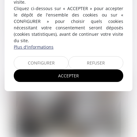
visite.
salariés dont le contrat de travail est rompu
Cliquez ci-dessous sur « ACCEPTER » pour accepter
26/06/2024
le dépôt de l'ensemble des cookies ou sur «
En application de l’article L. 161-22 du Code de la
CONFIGURER » pour choisir quels cookies
sécurité sociale, dans sa rédaction résultant de la loi
nécessitant votre consentement seront déposés
n° 2015-1702 du 21 décembre 2015, applicable au
(cookies statistiques), avant de continuer votre visite
litige, le service d'...
du site.
Plus d'informations
Lire la suite
CONFIGURER
REFUSER
ACCEPTER