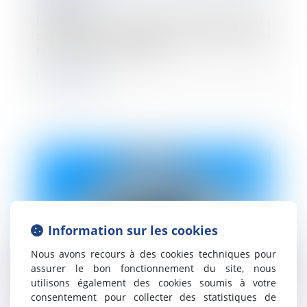
26/06/2024
La dissimulation de relations amoureuses entre deux
salariés d'une même entreprise peut constituer une
faute grave dans certains cas...
Lire la suite
Information sur les cookies
Nous avons recours à des cookies techniques pour
assurer le bon fonctionnement du site, nous
utilisons également des cookies soumis à votre
consentement pour collecter des statistiques de
Les droits à retraite ne sont ouverts qu’aux