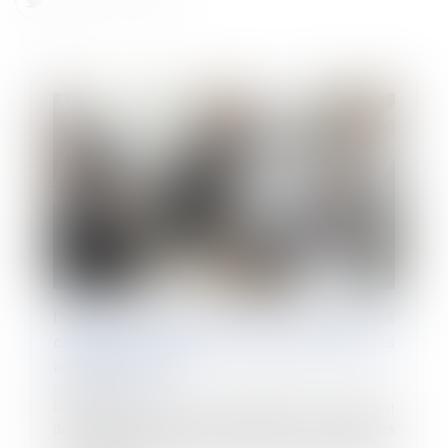
Déficit de la Sécurité sociale : la Cour des
comptes propose de moins indemniser les
arrêts de travail
28/06/2024
Pour tenter d'enrayer « l'insoutenable » creusement
du déficit de la Sécurité sociale, la Cour des comptes