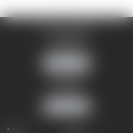
CABINET ANNEMASSE
7 Avenue Pasteur
74100 ANNEMASSE
Tél :
06 24 51 45 72
NOUS LOCALISER
CABINET ANNECY
29 rue Sommeiller
74000 ANNECY
Tél :
06 24 51 45 72
NOUS LOCALISER
PRÉSENTATION
EXPERTISES