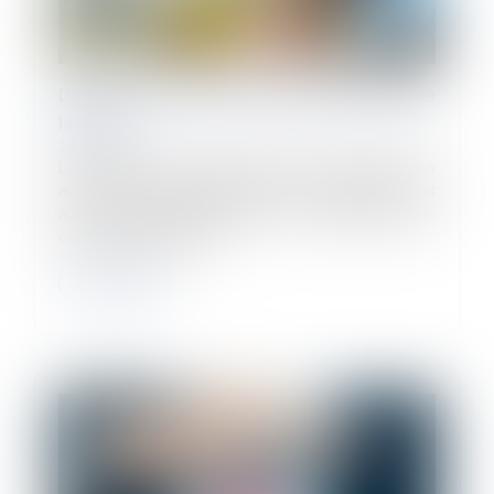
De la prévention des RPS à la promotion de
la QVCT
25/06/2024
La prévention des risques psycho-sociaux, longtemps
au cœur des préoccupations des entreprises, est
aujourd’hui supplantée par une nouvelle approche,
celle de la qualité de vie...
Lire la suite