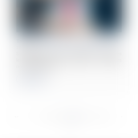
Taux de cotisations sociales URSSAF 2024
24/06/2024
Sur les fiches de paie de vos salariés sont calculées
les cotisations sociales salariales et patronales
relevant de l’Urssaf...
Lire la suite
...
...
<<
<
47
48
49
50
51
52
53
>
>>