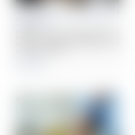
JO : le recours à l’activité partielle sera
exceptionnel !
25/06/2024
Le ministère du Travail a récemment précisé que les
entreprises impactées par l’organisation des Jeux
olympiques et paralympiques ne peuvent pas, sauf
situation très exceptionne...
Lire la suite