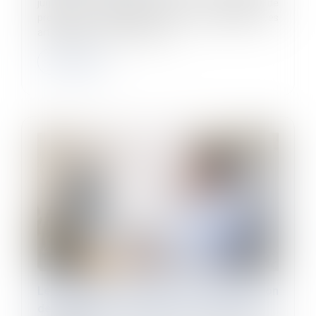
jugé le 5 septembre dernier, en matière de
prescription, qu’il résulte de la combinaison des
articles L431-2 et L452-4 du Co...
Lire la suite
Le télétravail à l'étranger sans autorisation
de l'employeur constitue une faute grave