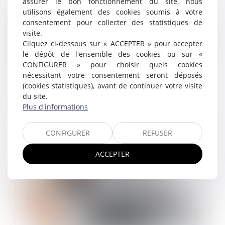
assurer le bon fonctionnement du site, nous
absences du salarié
utilisons également des cookies soumis à votre
24/09/2024
consentement pour collecter des statistiques de
L'article L 3141-24, II, du Code du travail, précise
visite.
concernant l'indemnité de congé payé, que celle-ci ne
Cliquez ci-dessous sur « ACCEPTER » pour accepter
peut être inférieure au montant de la rémunération
le dépôt de l'ensemble des cookies ou sur «
qui aurait été perç...
CONFIGURER » pour choisir quels cookies
nécessitant votre consentement seront déposés
Lire la suite
(cookies statistiques), avant de continuer votre visite
du site.
Plus d'informations
CONFIGURER
REFUSER
ACCEPTER