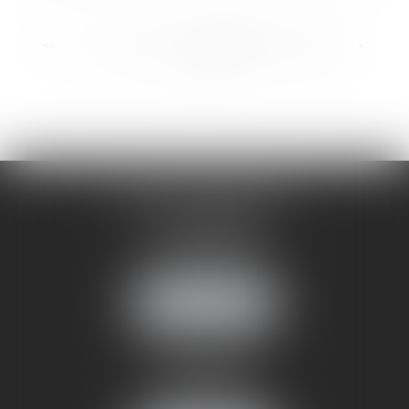
...
...
<<
<
39
40
41
42
43
44
45
>
>>
CABINET ANNEMASSE
7 Avenue Pasteur
74100 ANNEMASSE
Tél :
06 24 51 45 72
NOUS LOCALISER
CABINET ANNECY
29 rue Sommeiller
74000 ANNECY
Tél :
06 24 51 45 72