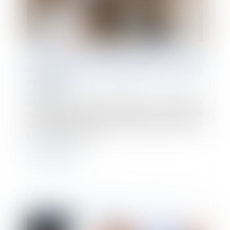
Accident du travail d’un agent public : action
civile et recours subrogatoire de la Caisse
des dépôts
20/09/2024
Un tribunal correctionnel déclare une conductrice
coupable de blessures involontaires ayant entraîné
une incapacité totale de travail de plus de trois mois
par conducteur de véh...
Lire la suite