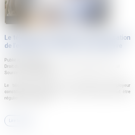
Le télétravail à l'étranger sans autorisation
de l'employeur constitue une faute grave
Publié le :
25/09/2024
Droit du travail - Employeurs
/
Relation individuelles au travail
Source :
www.legisocial.fr
Le télétravail à l'étranger sans autorisation de l'employeur
constitue une faute grave. Le recours au télétravail peut être
régulier ou occasionnel...
Lire la suite