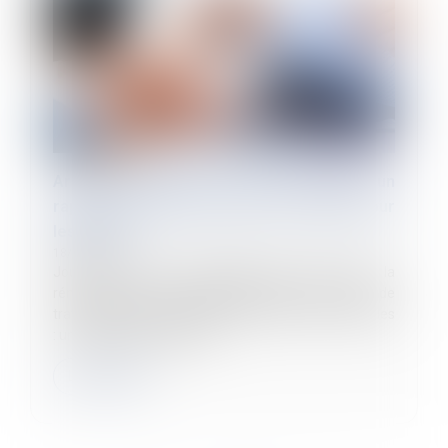
Arrêts de travail pour raisons de santé : un
rapport préconise de durcir les règles pour
les agents
18/09/2024
Jours de carence supplémentaires, baisse de la
rémunération de remplacement pour les arrêts de
travail de courte durée et renforcement des contrôles
: un rapport de l’Inspection...
Lire la suite