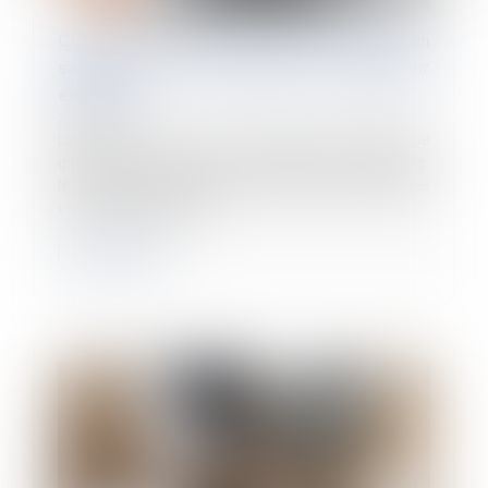
Comment traiter le bulletin de paie d’un
salarié mis à la retraite par son employeur
en 2024 ?
23/09/2024
Lors de la mise à la retraite d’un salarié, le
gestionnaire doit réaliser un solde de tout compte.
Notre fiche pratique vous décrit les différentes étapes
vous sont proposées à...
Lire la suite