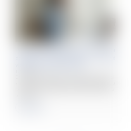
L’employeur ne peut pas imposer un contrat
de travail à temps partiel à un salarié
victime d’un accident de travail
16/07/2024
En application de l’article L 1226-8 du Code du travail,
« à l'issue des périodes de suspension définies à
l'article L. 1226-7, le salarié retrouve son emploi ou un
emploi simil...
Lire la suite