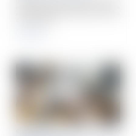
Le plan de sauvegarde de l’emploi (PSE) comprend un
ensemble de mesures destinées à éviter ou limiter le
nombre de licenciements économiques. Par une série
d’arrêts, la Chambre...
Lire la suite
Retenues indues sur le salaire du salarié et