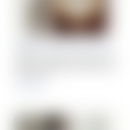
Assurance chômage : la réforme attendra…
17/07/2024
La réforme de l’assurance chômage, qui devait
donner lieu à la publication d’un décret avant le 1er
juillet 2024, est finalement mise de côté dans l’attente
des résultats des él...
Lire la suite