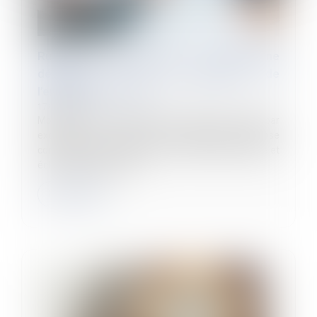
Rupture conventionnelle : il s’agit d’une
démission si le consentement de
l’employeur est vicié !
17/07/2024
Mode de résolution amiable du contrat de travail par
excellence, la rupture conventionnelle suppose
comme condition de validité, un consentement libre et
éclairé des deux partie...
Lire la suite