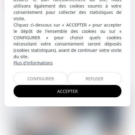
utilisons également des cookies soumis à votre
Travail temporaire : imputation du coût des
consentement pour collecter des statistiques de
AT/MP
visite.
22/07/2024
Cliquez ci-dessous sur « ACCEPTER » pour accepter
Le décret n° 2024-723 du 5 juillet 2024 étend à
le dépôt de l'ensemble des cookies ou sur «
l’ensemble des accidents du travail et des maladies
CONFIGURER » pour choisir quels cookies
professionnelles la prise en charge partielle du coût
nécessitant votre consentement seront déposés
du sinistre par l’entre...
(cookies statistiques), avant de continuer votre visite
du site.
Lire la suite
Plus d'informations
CONFIGURER
REFUSER
ACCEPTER