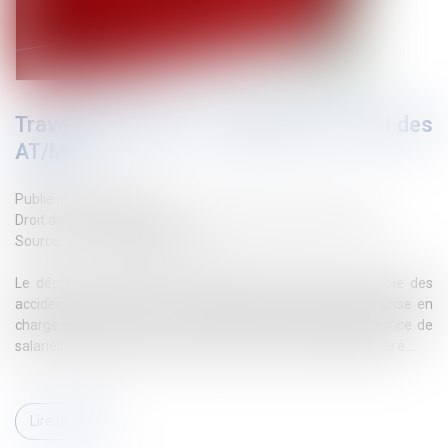
Travail temporaire : imputation du coût des
AT/MP
Publié le :
22/07/2024
Droit du travail - Employeurs
/
Droit de la protection sociale
Source :
www.actu-juridique.fr
Le décret n° 2024-723 du 5 juillet 2024 étend à l’ensemble des
accidents du travail et des maladies professionnelles la prise en
charge partielle du coût du sinistre par l’entreprise utilisatrice de
salariés mis à disposition par l’entreprise de travail temporaire...
Lire la suite