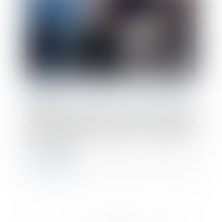
Réforme des retraites : ce qu'il faut savoir
02/10/2023
Report de l'âge de départ à la retraite, revalorisation
des pensions minimales, évolution du dispositif de
retraite progressive, modification du dispositif des
carrières longues...
Lire la suite