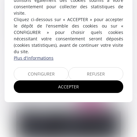
utilisons également des cookies soumis à votre
constitutionnel
consentement pour collecter des statistiques de
visite.
28/11/2023
La Cour de cassation renvoie devant le Conseil
Cliquez ci-dessous sur « ACCEPTER » pour accepter
constitutionnel une QPC portant sur l’acquisition des
le dépôt de l'ensemble des cookies ou sur «
droits à congés payés d’un salarié en arrêt de travail
CONFIGURER » pour choisir quels cookies
pour maladie. Le fait...
nécessitant votre consentement seront déposés
(cookies statistiques), avant de continuer votre visite
Lire la suite
du site.
Plus d'informations
CONFIGURER
REFUSER
ACCEPTER