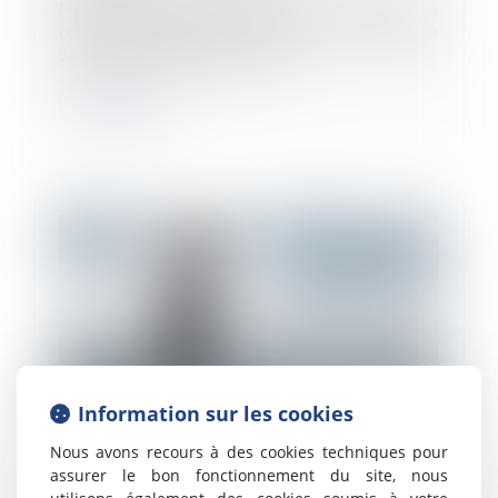
Pour la première fois depuis 2017, le taux de la
cotisation AGS augmente. A compter du 1er janvier
2024, celui-ci sera porté à 0,20 %...
Lire la suite
Information sur les cookies
Nous avons recours à des cookies techniques pour
La question des droits à congés payés du
assurer le bon fonctionnement du site, nous
salarié malade soumise au conseil