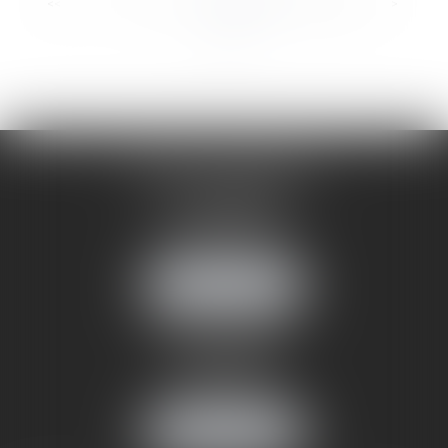
...
...
<<
<
8
9
10
11
12
13
14
>
>>
CABINET ANNEMASSE
7 Avenue Pasteur
74100 ANNEMASSE
Tél :
06 24 51 45 72
NOUS LOCALISER
CABINET ANNECY
29 rue Sommeiller
74000 ANNECY
Tél :
06 24 51 45 72
NOUS LOCALISER