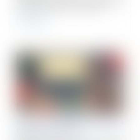
employeurs augmentent pour les rémunérations des
salariés dues à compter du 1er janvier 2024...
Lire la suite
Le taux de la cotisation AGS sera porté à
0,20 % au 1er janvier 2024
18/12/2023