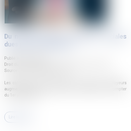
Du nouveau pour les cotisations sociales
dues par les employeurs
Publié le :
15/01/2024
Droit du travail - Employeurs
/
Droit de la protection sociale
Source :
cabinet-rs.expert-infos.com
Les cotisations de Sécurité sociale à la charge des employeurs
augmentent pour les rémunérations des salariés dues à compter
du 1er janvier 2024...
Lire la suite