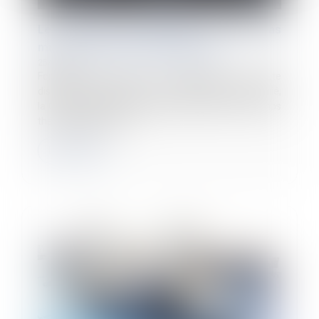
Le mi-temps thérapeutique ne peut pas
minorer la prime de participation
25/10/2023
Fondant sa décision sur l’interdiction de toute
discrimination en raison de l’état de santé du salarié,
la Cour de cassation juge que la période de mi-temps
thérapeutique doit ê...
Lire la suite