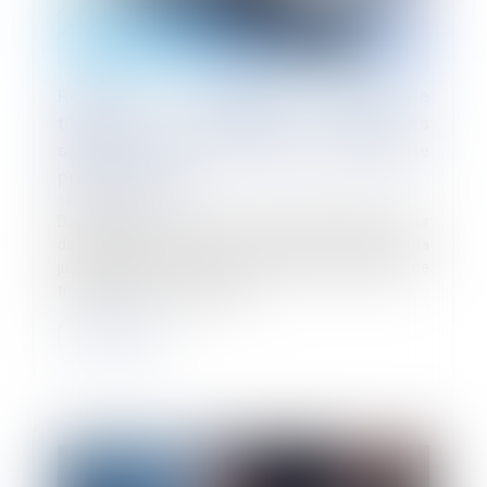
Régimes de prévoyance : l’égalité de
traitement ne s’applique qu’entre les
salariés relevant d’une même catégorie
professionnelle
16/10/2023
Dans une décision rendue le 4 octobre 2023, la Cour
de cassation rend une décision conforme à la
jurisprudence constante, concernant l’égalité de
traitement entre les salariés...
Lire la suite