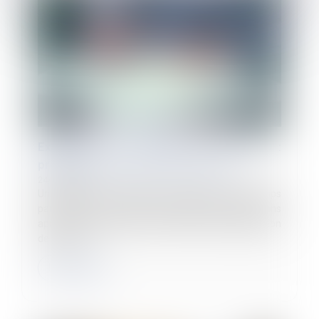
Exécution du contrat de travail :
prescription issue de la loi nouvelle
24/01/2024
Une salariée, employée suivant plusieurs CDD à temps
partiel saisit la juridiction prud’homale, quatre ans
après son licenciement, afin d’obtenir la requalification
de la relati...
Lire la suite