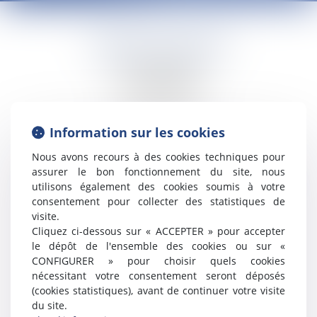
AUDREY GUICHARD
7 Avenue Pasteur
74100 ANNEMASSE
Tél : 06 24 51 45 72
Information sur les cookies
N° SIRET : 88113713700017
Nous avons recours à des cookies techniques pour
assurer le bon fonctionnement du site, nous
DIRECTEUR DE LA PUBLICATION
utilisons également des cookies soumis à votre
consentement pour collecter des statistiques de
AUDREY GUICHARD
visite.
Cliquez ci-dessous sur « ACCEPTER » pour accepter
HÉBERGEMENT
le dépôt de l'ensemble des cookies ou sur «
CONFIGURER » pour choisir quels cookies
Société AZKO
nécessitant votre consentement seront déposés
194 Avenue de la Gare Sud de France, 34970 Lattes
(cookies statistiques), avant de continuer votre visite
www.azko.fr
du site.